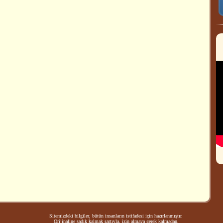
Sitemizdeki bilgiler, bütün insanların istifadesi için hazırlanmıştır.
Orijinaline sadık kalmak şartıyla, izin almaya gerek kalmadan,