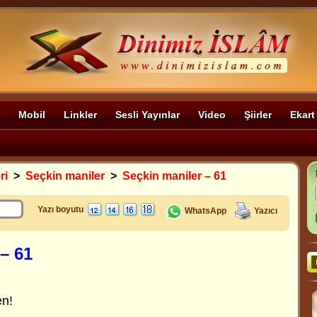
Mobil
Linkler
Sesli Yayınlar
Video
Şiirler
Ekart
ri
>
Seçkin maniler
>
Seçkin maniler – 61
Yazı boyutu
WhatsApp
Yazıcı
– 61
,
en!