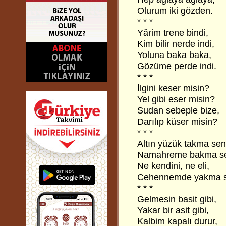
Olurum iki gözden.
* * *
Yârim trene bindi,
Kim bilir nerde indi,
Yoluna baka baka,
Gözüme perde indi.
* * *
İlgini keser misin?
Yel gibi eser misin?
Sudan sebeple bize,
Darılıp küser misin?
* * *
Altın yüzük takma sen
Namahreme bakma s
Ne kendini, ne eli,
Cehennemde yakma s
* * *
Gelmesin basit gibi,
Yakar bir asit gibi,
Kalbim kapalı durur,