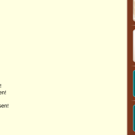
!
en!
en!