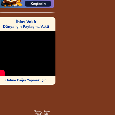
İhlas Vakfı
Dünya İçin Paylaşma Vakti
Online Bağış Yapmak İçin
Ziyaretçi Sayısı
252.011.597