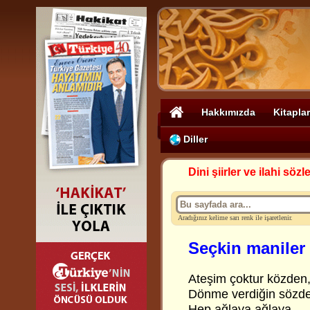
Hakkımızda
Kitaplar
Diller
Dini şiirler ve ilahi sözle
Aradığınız kelime sarı renk ile işaretlenir.
Seçkin maniler 
Ateşim çoktur közden
Dönme verdiğin sözd
Hep ağlaya ağlaya,