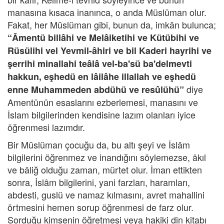
manasına kısaca inanınca, o anda Müslüman olur.
Fakat, her Müslüman gibi, bunun da, imkân bulunca;
“Âmentü billâhi ve Melâiketihi ve Kütübihi ve
Rüsülihi vel Yevmil-âhiri ve bil Kaderi hayrihi ve
şerrihi minallahi teâlâ vel-ba'sü ba'delmevti
hakkun, eşhedü en lâilâhe illallah ve eşhedü
diye
enne Muhammeden abdühü ve resûlühü”
Amentünün esaslarını ezberlemesi, manasını ve
İslam bilgilerinden kendisine lazım olanları iyice
öğrenmesi lazımdır.
Bir Müslüman çocuğu da, bu altı şeyi ve İslâm
bilgilerini öğrenmez ve inandığını söylemezse, âkıl
ve bâliğ olduğu zaman, mürtet olur. İman ettikten
sonra, İslâm bilgilerini, yani farzları, haramları,
abdesti, guslü ve namaz kılmasını, avret mahallini
örtmesini hemen sorup öğrenmesi de farz olur.
Sorduğu kimsenin öğretmesi veya hakiki din kitabı