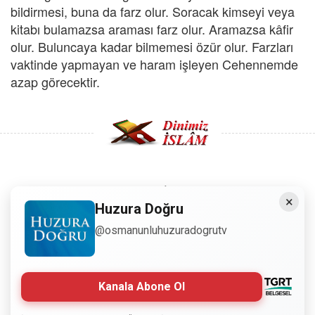
bildirmesi, buna da farz olur. Soracak kimseyi veya
kitabı bulamazsa araması farz olur. Aramazsa kâfir
olur. Buluncaya kadar bilmemesi özür olur. Farzları
vaktinde yapmayan ve haram işleyen Cehennemde
azap görecektir.
Copyright © 2008 - Dinimiz İslam. Her Hakkı Saklıdır.
×
Huzura Doğru
Sitemizdeki bilgiler, bütün insanların istifadesi için
@osmanunluhuzuradogrutv
hazırlanmıştır. Orijinaline sadık kalmak şartıyla, izin
almaya gerek kalmadan, herkes istediği gibi alıp istifade
edebilir.
Kanala Abone Ol
Normal Siteyi Göster