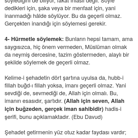
söylediğini de biliyor, fakat ihlâslı değil. Söyle
dedikleri için, şaka veya bir menfaat için, yani
inanmadığı hâlde söylüyor. Bu da geçerli olmaz.
Gerçekten inandığı için söylemesi gerekir.
Bunların hepsi tamam, ama
4-
Hürmetle söylemek:
saygısızca, hiç önem vermeden, Müslüman olmak
da neymiş dercesine, tazim göstermeden, alaylı bir
şekilde söylemek de geçerli olmaz.
Kelime-i şehadetin dört şartına uyulsa da, hubb-i
fillah buğd-ı fillah yoksa, imanı geçerli olmaz. Yani
sevdiği de, sevmediği de, Allah için olmalı. Bu,
imanın esasıdır, şartıdır.
(Allah için seven, Allah
hadis-i
için buğzeden, gerçek iman sahibidir)
şerifi, bunu açıklamaktadır. (Ebu Davud)
Şehadet getirmenin yüz otuz kadar faydası vardır;