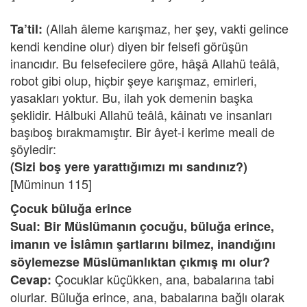
(Allah âleme karışmaz, her şey, vakti gelince
Ta’til:
kendi kendine olur) diyen bir felsefi görüşün
inancıdır. Bu felsefecilere göre, hâşâ Allahü teâlâ,
robot gibi olup, hiçbir şeye karışmaz, emirleri,
yasakları yoktur. Bu, ilah yok demenin başka
şeklidir. Hâlbuki Allahü teâlâ, kâinatı ve insanları
başıboş bırakmamıştır. Bir âyet-i kerime meali de
şöyledir:
(Sizi boş yere yarattığımızı mı sandınız?)
[Müminun 115]
Çocuk büluğa erince
Sual: Bir Müslümanın çocuğu, büluğa erince,
imanın ve İslâmın şartlarını bilmez, inandığını
söylemezse Müslümanlıktan çıkmış mı olur?
Çocuklar küçükken, ana, babalarına tabi
Cevap:
olurlar. Büluğa erince, ana, babalarına bağlı olarak