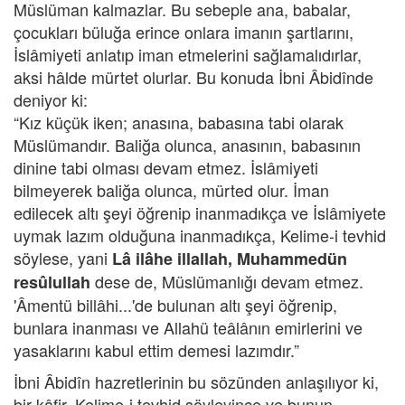
Müslüman kalmazlar. Bu sebeple ana, babalar,
çocukları büluğa erince onlara imanın şartlarını,
İslâmiyeti anlatıp iman etmelerini sağlamalıdırlar,
aksi hâlde mürtet olurlar. Bu konuda İbni Âbidînde
deniyor ki:
“Kız küçük iken; anasına, babasına tabi olarak
Müslümandır. Baliğa olunca, anasının, babasının
dinine tabi olması devam etmez. İslâmiyeti
bilmeyerek baliğa olunca, mürted olur. İman
edilecek altı şeyi öğrenip inanmadıkça ve İslâmiyete
uymak lazım olduğuna inanmadıkça, Kelime-i tevhid
söylese, yani
Lâ ilâhe illallah, Muhammedün
dese de, Müslümanlığı devam etmez.
resûlullah
'Âmentü billâhi...'de bulunan altı şeyi öğrenip,
bunlara inanması ve Allahü teâlânın emirlerini ve
yasaklarını kabul ettim demesi lazımdır.”
İbni Âbidîn hazretlerinin bu sözünden anlaşılıyor ki,
bir kâfir, Kelime-i tevhid söyleyince ve bunun