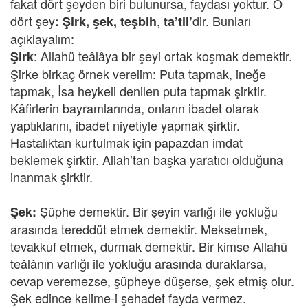
fakat dört şeyden biri bulunursa, faydası yoktur. O
dört şey
,
dir. Bunları
: Şirk, şek, teşbih
ta’til’
açıklayalım:
: Allahü teâlâya bir şeyi ortak koşmak demektir.
Şirk
Şirke birkaç örnek verelim: Puta tapmak, ineğe
tapmak, İsa heykeli denilen puta tapmak şirktir.
Kâfirlerin bayramlarında, onların ibadet olarak
yaptıklarını, ibadet niyetiyle yapmak şirktir.
Hastalıktan kurtulmak için papazdan imdat
beklemek şirktir. Allah’tan başka yaratıcı olduğuna
inanmak şirktir.
Şüphe demektir. Bir şeyin varlığı ile yokluğu
Şek:
arasında tereddüt etmek demektir. Meksetmek,
tevakkuf etmek, durmak demektir. Bir kimse Allahü
teâlânın varlığı ile yokluğu arasında duraklarsa,
cevap veremezse, şüpheye düşerse, şek etmiş olur.
Şek edince kelime-i şehadet fayda vermez.