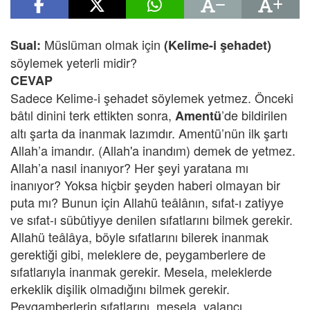
Müslüman olmak için
Sual:
(Kelime-i şehadet)
söylemek yeterli midir?
CEVAP
Sadece Kelime-i şehadet söylemek yetmez. Önceki
bâtıl dinini terk ettikten sonra,
’de bildirilen
Amentü
altı şarta da inanmak lazımdır. Amentü’nün ilk şartı
Allah’a imandır. (Allah'a inandım) demek de yetmez.
Allah’a nasıl inanıyor? Her şeyi yaratana mı
inanıyor? Yoksa hiçbir şeyden haberi olmayan bir
puta mı? Bunun için Allahü teâlânın, sıfat-ı zatiyye
ve sıfat-ı sübûtiyye denilen sıfatlarını bilmek gerekir.
Allahü teâlâya, böyle sıfatlarını bilerek inanmak
gerektiği gibi, meleklere de, peygamberlere de
sıfatlarıyla inanmak gerekir. Mesela, meleklerde
erkeklik dişilik olmadığını bilmek gerekir.
Peygamberlerin sıfatlarını, mesela, yalancı