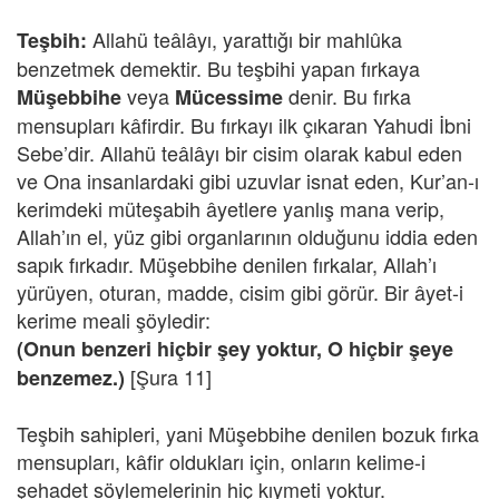
Allahü teâlâyı, yarattığı bir mahlûka
Teşbih:
benzetmek demektir. Bu teşbihi yapan fırkaya
veya
denir. Bu fırka
Müşebbihe
Mücessime
mensupları kâfirdir. Bu fırkayı ilk çıkaran Yahudi İbni
Sebe’dir. Allahü teâlâyı bir cisim olarak kabul eden
ve Ona insanlardaki gibi uzuvlar isnat eden, Kur’an-ı
kerimdeki müteşabih âyetlere yanlış mana verip,
Allah’ın el, yüz gibi organlarının olduğunu iddia eden
sapık fırkadır. Müşebbihe denilen fırkalar, Allah’ı
yürüyen, oturan, madde, cisim gibi görür. Bir âyet-i
kerime meali şöyledir:
(Onun benzeri hiçbir şey yoktur, O hiçbir şeye
[Şura 11]
benzemez.)
Teşbih sahipleri, yani Müşebbihe denilen bozuk fırka
mensupları, kâfir oldukları için, onların kelime-i
şehadet söylemelerinin hiç kıymeti yoktur.