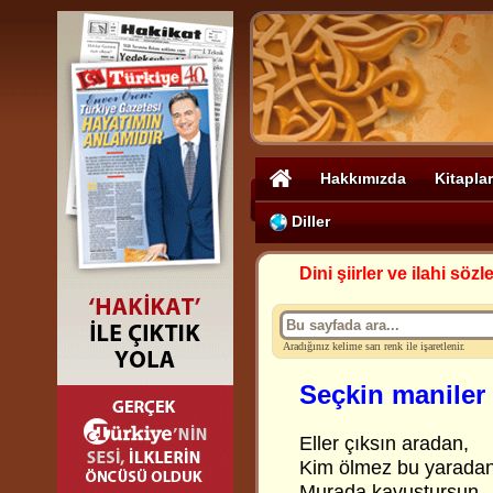
Hakkımızda
Kitaplar
Diller
Dini şiirler ve ilahi sözle
Aradığınız kelime sarı renk ile işaretlenir.
Seçkin maniler 
Eller çıksın aradan,
Kim ölmez bu yarada
Murada kavuştursun,