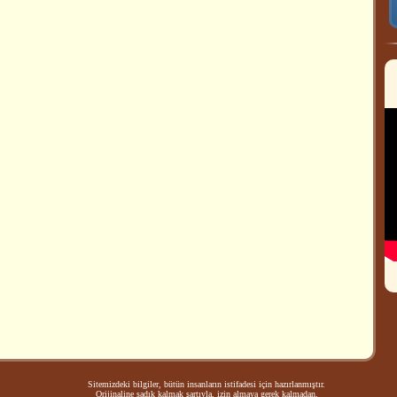
Sitemizdeki bilgiler, bütün insanların istifadesi için hazırlanmıştır.
Orijinaline sadık kalmak şartıyla, izin almaya gerek kalmadan,