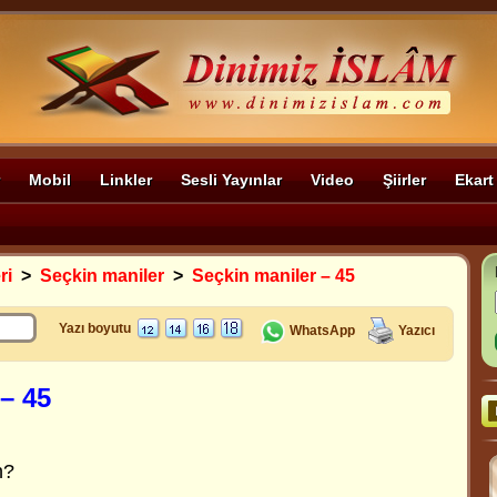
Mobil
Linkler
Sesli Yayınlar
Video
Şiirler
Ekart
ri
>
Seçkin maniler
>
Seçkin maniler – 45
Yazı boyutu
WhatsApp
Yazıcı
– 45
n?