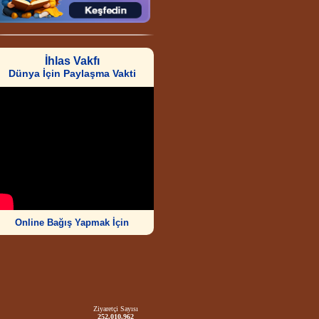
İhlas Vakfı
Dünya İçin Paylaşma Vakti
Online Bağış Yapmak İçin
Ziyaretçi Sayısı
252.010.962