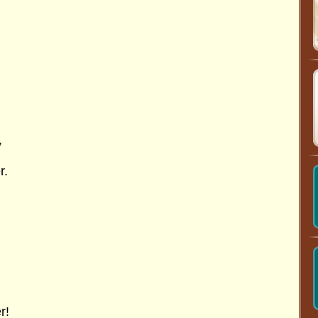
,
r.
r!