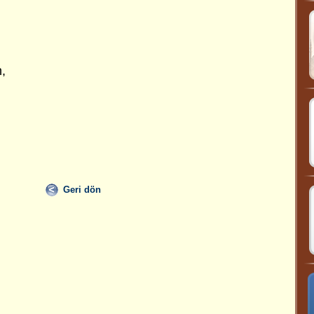
,
Geri dön