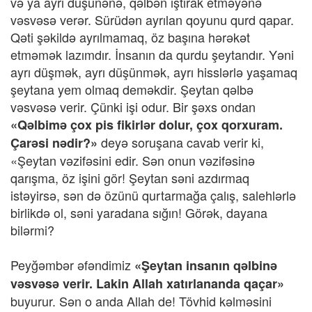
və ya ayrı düşünənə, qəlbən iştirak etməyənə
vəsvəsə verər. Sürüdən ayrılan qoyunu qurd qapar.
Qəti şəkildə ayrılmamaq, öz başına hərəkət
etməmək lazımdır. İnsanın da qurdu şeytandır. Yəni
ayrı düşmək, ayrı düşünmək, ayrı hisslərlə yaşamaq
şeytana yem olmaq deməkdir. Şeytan qəlbə
vəsvəsə verir. Çünki işi odur. Bir şəxs ondan
«Qəlbimə çox pis fikirlər dolur, çox qorxuram.
deyə soruşana cavab verir ki,
Çarəsi nədir?»
«Şeytan vəzifəsini edir. Sən onun vəzifəsinə
qarışma, öz işini gör! Şeytan səni azdırmaq
istəyirsə, sən də özünü qurtarmağa çalış, salehlərlə
birlikdə ol, səni yaradana sığın! Görək, dayana
bilərmi?
Peyğəmbər əfəndimiz
«Şeytan insanın qəlbinə
vəsvəsə verir. Lakin Allah xatırlananda qaçar»
buyurur. Sən o anda Allah de! Tövhid kəlməsini