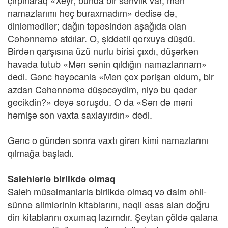
çırpınaraq «Xeyr, bunda bir səhvlik var, mən
namazlarımı heç buraxmadım» dedisə də,
dinləmədilər; dağın təpəsindən aşağıda olan
Cəhənnəmə atdılar. O, şiddətli qorxuya düşdü.
Birdən qarşısına üzü nurlu birisi çıxdı, düşərkən
havada tutub «Mən sənin qıldığın namazlarınam»
dedi. Gənc həyəcanla «Mən çox pərişan oldum, bir
azdan Cəhənnəmə düşəcəydim, niyə bu qədər
gecikdin?» deyə soruşdu. O da «Sən də məni
həmişə son vaxta saxlayırdın» dedi.
Gənc o gündən sonra vaxtı girən kimi namazlarını
qılmağa başladı.
Salehlərlə birlikdə olmaq
Saleh müsəlmanlarla birlikdə olmaq və daim əhli-
sünnə alimlərinin kitablarını, nəqli əsas alan doğru
din kitablarını oxumaq lazımdır. Şeytan çöldə qalana