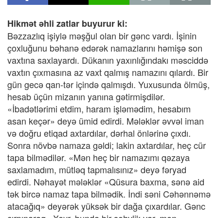
Hikmət əhli zatlar buyurur ki:
Bəzzazlıq işiylə məşğul olan bir gənc vardı. İşinin
çoxluğunu bəhanə edərək namazlarını həmişə son
vaxtına saxlayardı. Dükanın yaxınlığındakı məsciddə
vaxtın çıxmasına az vaxt qalmış namazını qılardı. Bir
gün gecə qan-tər içində qalmışdı. Yuxusunda ölmüş,
hesab üçün mizanın yanına gətirmişdilər.
«İbadətlərimi etdim, haram işləmədim, hesabım
asan keçər» deyə ümid edirdi. Mələklər əvvəl iman
və doğru etiqad axtardılar, dərhal önlərinə çıxdı.
Sonra növbə namaza gəldi; lakin axtardılar, heç cür
tapa bilmədilər. «Mən heç bir namazımı qəzaya
saxlamadım, mütləq tapmalısınız» deyə fəryad
edirdi. Nəhayət mələklər «Qüsura baxma, sənə aid
tək bircə namaz tapa bilmədik. İndi səni Cəhənnəmə
atacağıq» deyərək yüksək bir dağa çıxardılar. Gənc