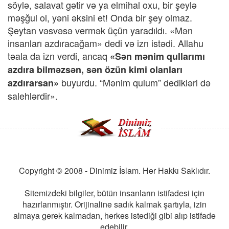
söylə, salavat gətir və ya elmihal oxu, bir şeylə
məşğul ol, yəni əksini et! Onda bir şey olmaz.
Şeytan vəsvəsə vermək üçün yaradıldı. «Mən
insanları azdıracağam» dedi və izn istədi. Allahu
təala da izn verdi, ancaq
«Sən mənim qullarımı
azdıra bilməzsən, sən özün kimi olanları
buyurdu. “Mənim qulum” dedikləri də
azdırarsan»
salehlərdir».
Copyright © 2008 - Dinimiz İslam. Her Hakkı Saklıdır.
Sitemizdeki bilgiler, bütün insanların istifadesi için
hazırlanmıştır. Orijinaline sadık kalmak şartıyla, izin
almaya gerek kalmadan, herkes istediği gibi alıp istifade
edebilir.