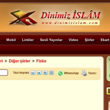
Mobil
Linkler
Sesli Yayınlar
Video
Şiirler
Ekart
ri
>
Diğer şiirler
>
Fiske
Yazı boyutu
WhatsApp
Yazıcı