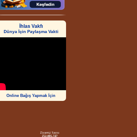
İhlas Vakfı
Dünya İçin Paylaşma Vakti
Online Bağış Yapmak İçin
Ziyaretçi Sayısı
252.005.747