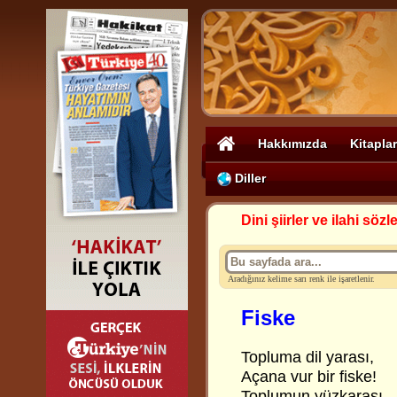
Hakkımızda
Kitaplar
Diller
Dini şiirler ve ilahi sözle
Aradığınız kelime sarı renk ile işaretlenir.
Fiske
Topluma dil yarası,
Açana vur bir fiske!
Toplumun yüzkarası,