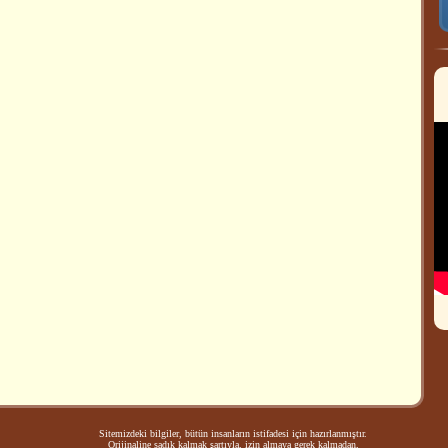
Sitemizdeki bilgiler, bütün insanların istifadesi için hazırlanmıştır.
Orijinaline sadık kalmak şartıyla, izin almaya gerek kalmadan,