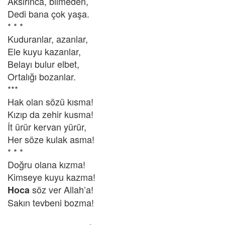
Aksırınca, bilmeden,
Dedi bana çok yaşa.
* * *
Kuduranlar, azanlar,
Ele kuyu kazanlar,
Belayı bulur elbet,
Ortalığı bozanlar.
***
Hak olan sözü kısma!
Kızıp da zehir kusma!
İt ürür kervan yürür,
Her söze kulak asma!
* * *
Doğru olana kızma!
Kimseye kuyu kazma!
söz ver Allah’a!
Hoca
Sakın tevbeni bozma!