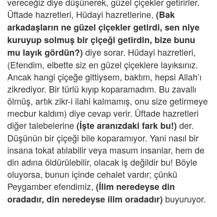
vereceğiz diye düşünerek, güzel çiçekler getirirler.
Üftade hazretleri, Hüdayi hazretlerine,
(Bak
arkadaşların ne güzel çiçekler getirdi, sen niye
kuruyup solmuş bir çiçeği getirdin, bize bunu
diye sorar. Hüdayi hazretleri,
mu layık gördün?)
(Efendim, elbette siz en güzel çiçeklere layıksınız.
Ancak hangi çiçeğe gittiysem, baktım, hepsi Allah’ı
zikrediyor. Bir türlü kıyıp koparamadım. Bu zavallı
ölmüş, artık zikr-i ilahi kalmamış, onu size getirmeye
mecbur kaldım) diye cevap verir. Üftade hazretleri
diğer talebelerine
der.
(İşte aranızdaki fark bu!)
Düşünün bir çiçeği bile koparamıyor. Yani nasıl bir
insana tokat atılabilir veya masum insanlar, hem de
din adına öldürülebilir, olacak iş değildir bu! Böyle
oluyorsa, bunun içinde cehalet vardır; çünkü
Peygamber efendimiz,
(İlim neredeyse din
buyuruyor.
oradadır, din neredeyse ilim oradadır)