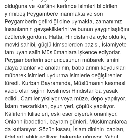
olduğuna ve Kur’ân-ı kerimde isimleri bildirilen
yirmibeş Peygambere inanmakta ve son
Peygamberin getirdiği dine uymakta, zamanımız
insanlarının gevşekliklerini ve bunun yaygınlaştığını
üzülerek gördüm. Hatta, Hindistan'da öyle oldu ki,
mevki sahibi, güçlü kimselerden bazısı, İslamiyete
tam uyan salih Müslümanlara işkence ediyorlar.
Peygamberlerin sonuncusunun mübarek ismini
alaya alanlar ve analarının, babalarının koydukları
mübarek isimleri uydurma isimlerle değiştirenler
türedi. Kurban Bayramında, Müslümanın kesmesi
vacib olan sığırın kesilmesi Hindistan'da yasak
edildi. Camiler yıkılıyor veya müze, depo yapılıyor.
İslam mezarlıkları, oyun yeri, çöplük yapılıyor.
Kâfirlerin kiliseleri, eski eser diyerek onarılıyor.
Onların ibadetleri, bayram günleri, Müslümanlarca
da kutlanıyor. Sözün kısası, İslam dininin icapları,
âdetleri tahkir ediliyor, hakarete uğruyor. Yahut,