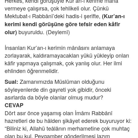
Herkes, kendi görüşüyle Kur’an-ı kerime mânâ
vermeye çalışırsa, çok tehlikeli olur. Çünkü
Mektubat-ı Rabbânî’deki hadis-i şerifte,
(Kur’an-ı
kerimi kendi görüşüne göre tefsir eden kâfir
buyuruldu. (Deylemî)
olur)
İnsanları Kur’an-ı kerimin mânâsını anlamaya
zorlayarak, kaldıramayacakları yükü yükleyip onları
kâfir yapmaya çalışmak, çok yanlış olur. Her ilmi
ehlinden öğrenmelidir.
Zamanımızda Müslüman olduğunu
Sual:
söyleyenlerde din gayreti yok gibidir, önceki
asırlarda da böyle olanlar olmuş mudur?
CEVAP
Dört asır önce yaşamış olan İmâmı Rabbânî
hazretleri de bu hâlden şikâyet ederek buyuruyor ki:
“Biliniz ki, Allahü teâlânın merhametine çok muhtaç
olan bu kul, Peygamber gönderilmesi lazım