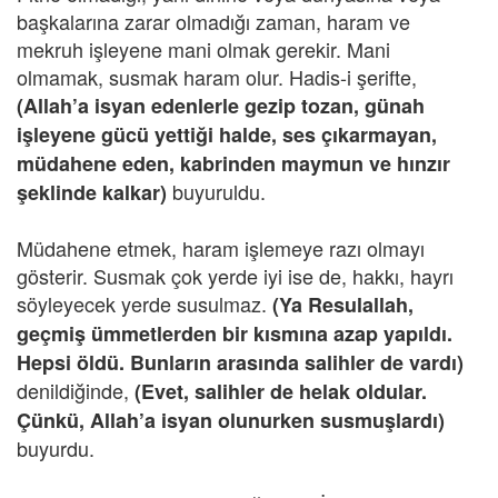
başkalarına zarar olmadığı zaman, haram ve
mekruh işleyene mani olmak gerekir. Mani
olmamak, susmak haram olur. Hadis-i şerifte,
(Allah’a isyan edenlerle gezip tozan, günah
işleyene gücü yettiği halde, ses çıkarmayan,
müdahene eden, kabrinden maymun ve hınzır
buyuruldu.
şeklinde kalkar)
Müdahene etmek, haram işlemeye razı olmayı
gösterir. Susmak çok yerde iyi ise de, hakkı, hayrı
söyleyecek yerde susulmaz.
(Ya Resulallah,
geçmiş ümmetlerden bir kısmına azap yapıldı.
Hepsi öldü. Bunların arasında salihler de vardı)
denildiğinde,
(Evet, salihler de helak oldular.
Çünkü, Allah’a isyan olunurken susmuşlardı)
buyurdu.