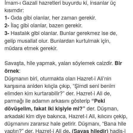
İmam-ı Gazali hazretleri buyurdu ki, insanlar üç
kısımdır:
Gıda gibi olanlar, her zaman gerekir.
1-
İlaç gibi olanlar, bazen gerekir.
2-
Hastalık gibi olanlar. Bunlar gerekmez ise de,
3-
gelip musallat olur. Bunlardan kurtulmak için,
müdara etmek gerekir.
Savaşta, hile yapmak, yalan söylemek caizdir.
Bir
:
örnek
Düşmanın biri, oturmakta olan Hazret-i Ali’nin
karşısına aniden kılıçla çıkıp, “Şimdi seni benim
elimden kim kurtarabilir?” der. Hazret-i Ali de,
parmağı ile adamın arkasını gösterip
“Peki
der. Düşman,
dövüşelim, fakat iki kişiyle mi?”
arkadaki kim diye bakınca, Hazret-i Ali, kılıcını çekip,
düşmanını zararsız hale getirir. Düşmanı, “Bana hile
yaptın?” der. Hazret-i Ali de
hadis-i
, (Savaş hiledir)