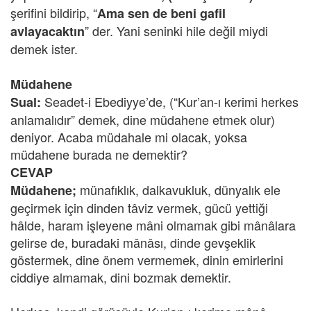
şerifini bildirip, “
Ama sen de beni gafil
” der. Yani seninki hile değil miydi
avlayacaktın
demek ister.
Müdahene
Seadet-i Ebediyye’de, (“Kur’an-ı kerimi herkes
Sual:
anlamalıdır” demek, dine müdahene etmek olur)
deniyor. Acaba müdahale mi olacak, yoksa
müdahene burada ne demektir?
CEVAP
münafıklık, dalkavukluk, dünyalık ele
Müdahene;
geçirmek için dinden tâviz vermek, gücü yettiği
hâlde, haram işleyene mâni olmamak gibi mânâlara
gelirse de, buradaki mânâsı, dinde gevşeklik
göstermek, dine önem vermemek, dinin emirlerini
ciddiye almamak, dini bozmak demektir.