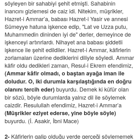
söyleyen bir sahabiyi şehit etmişti. Sahabinin
inancını gizlemesi de caiz idi. Nitekim, müşrikler,
Hazret-i Ammar’a, babası Hazret-i Yasir ve annesi
Sümeyye hatuna işkence edip, "Lat ve Uzza putu,
Muhammedin dininden iyi de" derler, demeyince de
işkenceyi artırırlardı. Nihayet ana babası şiddetli
işkence ile şehit edildiler. Hazret-i Ammar, kâfirlerin
zorlamaları üzerine dediklerini diliyle söyledi. Ammar
kâfir oldu dedikleri zaman, Resul-i Ekrem efendimiz,
(Ammar kâfir olmadı, o baştan ayağa iman ile
doludur. O, iki durumla karşılaştığında en doğru
buyurdu. Demek ki küfür olan
olanını tercih eder)
bir sözü, böyle durumlarda yalnız dil ile söylemek
caizdir. Resulullah efendimiz, Hazret-i Ammar’a
(Müşrikler eziyet ederse, yine böyle söyle)
buyurdu. (İ. Asakir, İbni Mace)
Kâfirlerin galip olduğu yerde gerçeği söylememek
2-