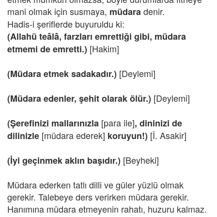
mani olmak için susmaya,
denir.
müdara
Hadis-i şeriflerde buyuruldu ki:
(Allahü teâlâ, farzları emrettiği gibi, müdara
[Hakim]
etmemi de emretti.)
[Deylemi]
(Müdara etmek sadakadır.)
[Deylemi]
(Müdara edenler, şehit olarak ölür.)
[para ile]
(Şerefinizi mallarınızla
, dininizi de
[müdara ederek]
[İ. Asakir]
dilinizle
koruyun!)
[Beyheki]
(İyi geçinmek aklın başıdır.)
Müdara ederken tatlı dilli ve güler yüzlü olmak
gerekir. Talebeye ders verirken müdara gerekir.
Hanımına müdara etmeyenin rahatı, huzuru kalmaz.