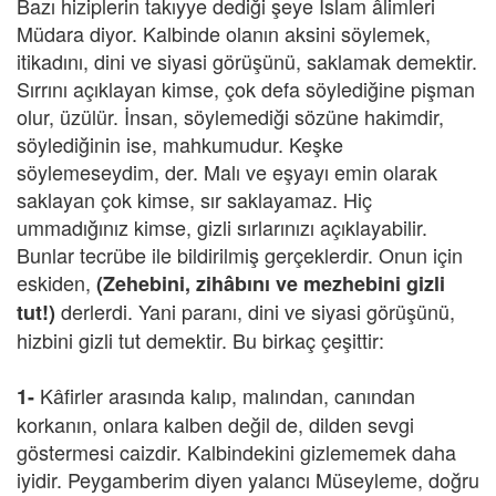
Bazı hiziplerin takıyye dediği şeye İslam âlimleri
Müdara diyor. Kalbinde olanın aksini söylemek,
itikadını, dini ve siyasi görüşünü, saklamak demektir.
Sırrını açıklayan kimse, çok defa söylediğine pişman
olur, üzülür. İnsan, söylemediği sözüne hakimdir,
söylediğinin ise, mahkumudur. Keşke
söylemeseydim, der. Malı ve eşyayı emin olarak
saklayan çok kimse, sır saklayamaz. Hiç
ummadığınız kimse, gizli sırlarınızı açıklayabilir.
Bunlar tecrübe ile bildirilmiş gerçeklerdir. Onun için
eskiden,
(Zehebini, zihâbını ve mezhebini gizli
derlerdi. Yani paranı, dini ve siyasi görüşünü,
tut!)
hizbini gizli tut demektir. Bu birkaç çeşittir:
Kâfirler arasında kalıp, malından, canından
1-
korkanın, onlara kalben değil de, dilden sevgi
göstermesi caizdir. Kalbindekini gizlememek daha
iyidir. Peygamberim diyen yalancı Müseyleme, doğru