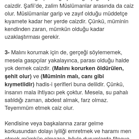
caizdir. Şafii’de, zalim Müslümanlar arasında da caiz
olur. Müslümanlar garip ve zayıf olduğu müddetçe
kıyamete kadar her yerde caizdir. Çünkü, müminin
kendinden zararı, mümkün olduğu kadar
uzaklaştırması gerekir.
Malını korumak için de, gerçeği söylememek,
3-
mesela gaspçılar yakalayınca, parası olduğu halde
yok demek caizdir.
(Malını korurken öldürülen,
ve
şehit olur)
(Müminin malı, canı gibi
hadis-i şerifleri buna delildir. Çünkü,
kıymetlidir)
insanın mala ihtiyacı pek çoktur. Mesela, su pahalı
satıldığı zaman, abdest almak, farz olmaz.
Teyemmüm etmek caiz olur.
Kendisine veya başkalarına zarar gelme
korkusundan dolayı iyiliği emretmek ve haramı men
etmek mümkün olmazsa, böyle durumlarda fitneye