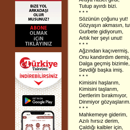
Tutup ayırdı bizi.
* * *
Sözünün çoğunu yut!
Gözyaşın akmasın, tut
Gurbete gidiyorum,
Artık her şeyi unut!
* * *
Ağzından kaçıvermiş,
Onu kandırdım demiş
Dalga geçmiş bizimle,
Sevdiği başka imiş.
* * *
Kimisini haşlarım,
Kimisini taşlarım,
Dertlerim bırakmıyor,
Dinmiyor gözyaşlarım
* * *
Mahkemeye giderim,
Azılı hırsız derim,
Çaldığı kalbler için,