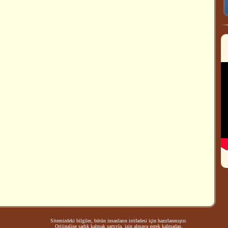
Sitemizdeki bilgiler, bütün insanların istifadesi için hazırlanmıştır.
Orijinaline sadık kalmak şartıyla, izin almaya gerek kalmadan,