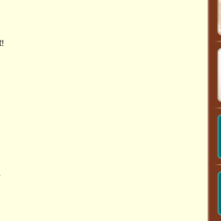
!
,
.