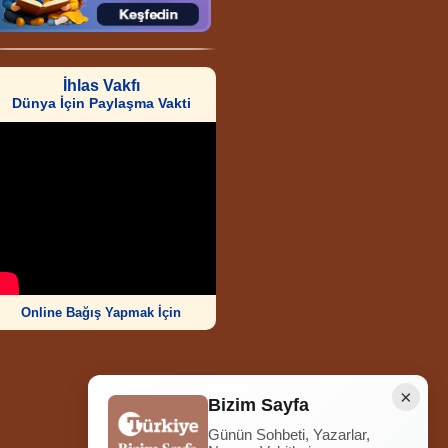
İhlas Vakfı
Dünya İçin Paylaşma Vakti
Online Bağış Yapmak İçin
×
Bizim Sayfa
Günün Sohbeti, Yazarlar,
Ziyaretçi Sayısı
252.005.605