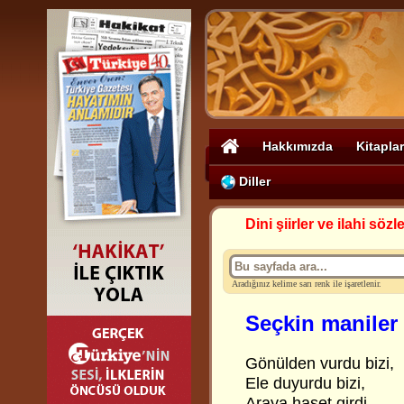
Hakkımızda
Kitaplar
Diller
Dini şiirler ve ilahi sözle
Aradığınız kelime sarı renk ile işaretlenir.
Seçkin maniler 
Gönülden vurdu bizi,
Ele duyurdu bizi,
Araya haset girdi,