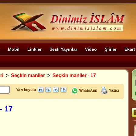
Mobil
Linkler
Sesli Yayınlar
Video
Şiirler
Ekart
ri
>
Seçkin maniler
>
Seçkin maniler - 17
Yazı boyutu
WhatsApp
Yazıcı
- 17