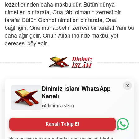
lezzetlerinden daha makbuldür. Bütün dünya
nimetleri bir tarafa, Ona tâbi olmanın zerresi bir
tarafa! Bütün Cennet nimetleri bir tarafa, Ona
bağlılığın, Ona muhabbetin zerresi bir tarafa! Yani bu
daha ağır gelir. Onun Allah indinde makbuliyet
derecesi böyledir.
×
Copyright © 2008 - Dinimiz İslam. Her Hakkı Saklıdır.
Dinimiz İslam WhatsApp
Kanalı
Sitemizdeki bilgiler, bütün insanların istifadesi için
@dinimizislam
hazırlanmıştır. Orijinaline sadık kalmak şartıyla, izin
almaya gerek kalmadan, herkes istediği gibi alıp istifade
edebilir.
Kanalı Takip Et
Her gün
yeni makale, videolar, sesli yayınlar, filmler,