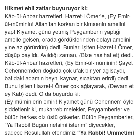
Hikmet ehli zatlar buyuruyor ki:
Kâb-ül-Ahbar hazretleri, Hazret-i Ömer’e, (Ey Emir-
ül-müminin! Allah’tan korkan bir kimsenin amelini
yap! Kıyamet günü yetmiş Peygamberin yaptığı
amelle gelsen, orada gördüklerinden dolayı amelini
yine az görürdün) dedi. Bunları işiten Hazret-i Ömer,
düşüp bayıldı. Ayıldığı zaman, (Bize nasihat et) dedi.
Kâb-ül-Ahbar hazretleri; (Ey Emir-ül-müminin! Şayet
Cehennemden doğuda çok ufak bir yer açılsaydı,
batıdaki adamın beyni kaynar, sıcaktan erirdi) dedi.
Bunu işiten Hazret-i Ömer çok ağlayarak, (Devam et
ey Kâb) dedi. O da buyurdu ki:
(Ey müminlerin emiri! Kıyamet günü Cehennem öyle
şiddetlenir ki, mukarreb melekler, Peygamberler ve
bütün herkes diz üstü çökerler. Bütün Peygamberler,
“Ya Rabbi! Bugün nefsimi isterim” diyecekler,
sadece Resulullah efendimiz
“Ya Rabbi! Ümmetimi