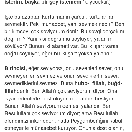
diyecektir.)
isterim, başka bir şey istemem”
İşte bu azaptan kurtulmanın çaresi, kurtulanları
sevmektir. Peki muhabbet, yani sevmek nedir? Ben
bir kimseyi çok seviyorum denir. Bu sevgi gerçek mi
değil mi? Yani kişi doğru mu söylüyor, yalan mı
söylüyor? Bunun iki alameti var. Bu iki şart varsa
doğru söylüyor, eğer bu iki şart yoksa yalandır.
eğer seviyorsa, onu sevenleri sever, onu
Birincisi,
sevmeyenleri sevmez ve onun sevdiklerini sever,
sevmediklerini sevmez. Buna
hubb-i fillah, buğd-ı
denir. Ben Allah’ı çok seviyorum diyor, Ona
fillah
isyan edenlerle dost oluyor, muhabbet besliyor.
Bunun Allah’ı seviyorum demesi yalandır. Ben
Resulullahı çok seviyorum diyor; ama Resulullah
efendimizi inkâr eden, hatta Peygamberliğini kabul
etmeyenle münasebet kuruyor. Onunla dost olanın,