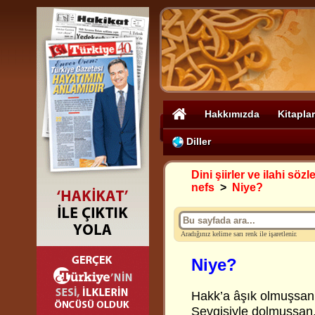
Hakkımızda
Kitaplar
Diller
Dini şiirler ve ilahi sözle
nefs
>
Niye?
Aradığınız kelime sarı renk ile işaretlenir.
Niye?
Hakk’a âşık olmuşsan
Sevgisiyle dolmuşsan