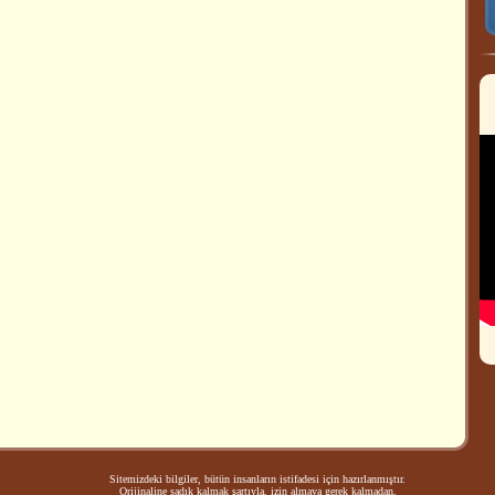
Sitemizdeki bilgiler, bütün insanların istifadesi için hazırlanmıştır.
Orijinaline sadık kalmak şartıyla, izin almaya gerek kalmadan,