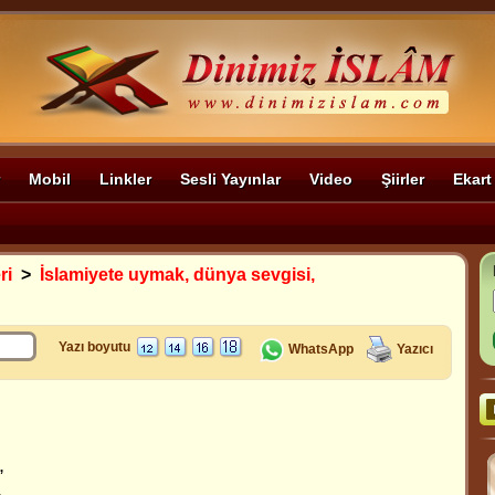
Mobil
Linkler
Sesli Yayınlar
Video
Şiirler
Ekart
ri
>
İslamiyete uymak, dünya sevgisi,
Yazı boyutu
WhatsApp
Yazıcı
,
,