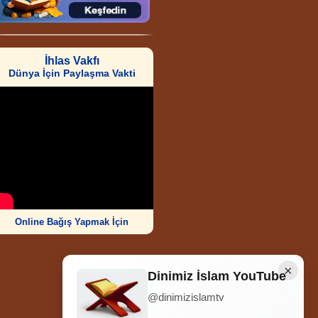
İhlas Vakfı
Dünya İçin Paylaşma Vakti
Online Bağış Yapmak İçin
×
Dinimiz İslam YouTube
@dinimizislamtv
Ziyaretçi Sayısı
252.007.037