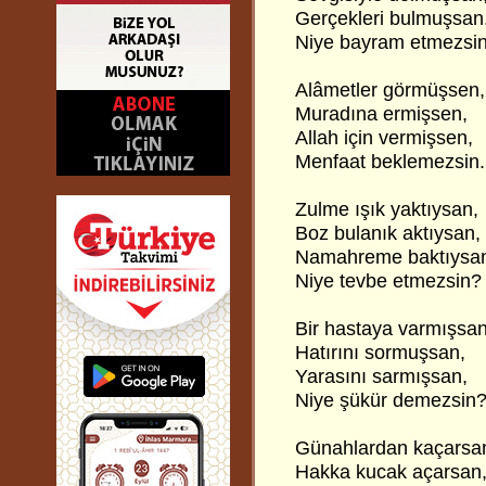
Gerçekleri bulmuşsan
Niye bayram etmezsi
Alâmetler görmüşsen,
Muradına ermişsen,
Allah için vermişsen,
Menfaat beklemezsin.
Zulme ışık yaktıysan,
Boz bulanık aktıysan,
Namahreme baktıysa
Niye tevbe etmezsin?
Bir hastaya varmışsan
Hatırını sormuşsan,
Yarasını sarmışsan,
Niye şükür demezsin
Günahlardan kaçarsa
Hakka kucak açarsan