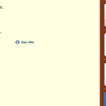
n.
?
Geri dön