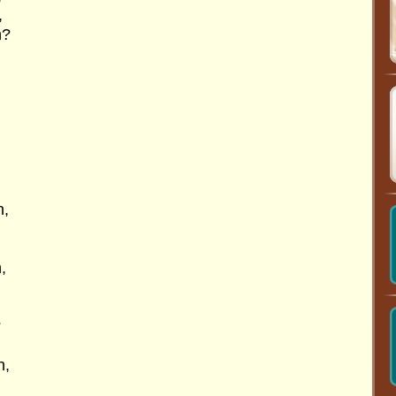
,
n?
n,
,
?
n,
,