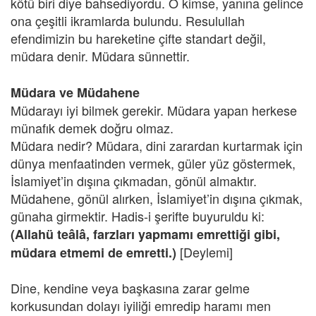
kötü biri diye bahsediyordu. O kimse, yanına gelince
ona çeşitli ikramlarda bulundu. Resulullah
efendimizin bu hareketine çifte standart değil,
müdara denir. Müdara sünnettir.
Müdara ve Müdahene
Müdarayı iyi bilmek gerekir. Müdara yapan herkese
münafık demek doğru olmaz.
Müdara nedir? Müdara, dini zarardan kurtarmak için
dünya menfaatinden vermek, güler yüz göstermek,
İslamiyet’in dışına çıkmadan, gönül almaktır.
Müdahene, gönül alırken, İslamiyet’in dışına çıkmak,
günaha girmektir. Hadis-i şerifte buyuruldu ki:
(Allahü teâlâ, farzları yapmamı emrettiği gibi,
[Deylemi]
müdara etmemi de emretti.)
Dine, kendine veya başkasına zarar gelme
korkusundan dolayı iyiliği emredip haramı men