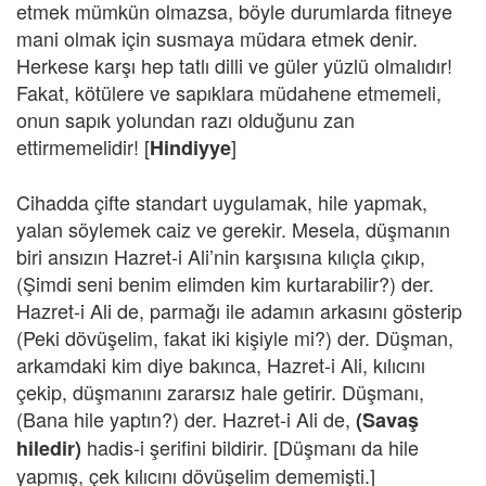
etmek mümkün olmazsa, böyle durumlarda fitneye
mani olmak için susmaya müdara etmek denir.
Herkese karşı hep tatlı dilli ve güler yüzlü olmalıdır!
Fakat, kötülere ve sapıklara müdahene etmemeli,
onun sapık yolundan razı olduğunu zan
ettirmemelidir! [
]
Hindiyye
Cihadda çifte standart uygulamak, hile yapmak,
yalan söylemek caiz ve gerekir. Mesela, düşmanın
biri ansızın Hazret-i Ali’nin karşısına kılıçla çıkıp,
(Şimdi seni benim elimden kim kurtarabilir?) der.
Hazret-i Ali de, parmağı ile adamın arkasını gösterip
(Peki dövüşelim, fakat iki kişiyle mi?) der. Düşman,
arkamdaki kim diye bakınca, Hazret-i Ali, kılıcını
çekip, düşmanını zararsız hale getirir. Düşmanı,
(Bana hile yaptın?) der. Hazret-i Ali de,
(Savaş
hadis-i şerifini bildirir. [Düşmanı da hile
hiledir)
yapmış, çek kılıcını dövüşelim dememişti.]