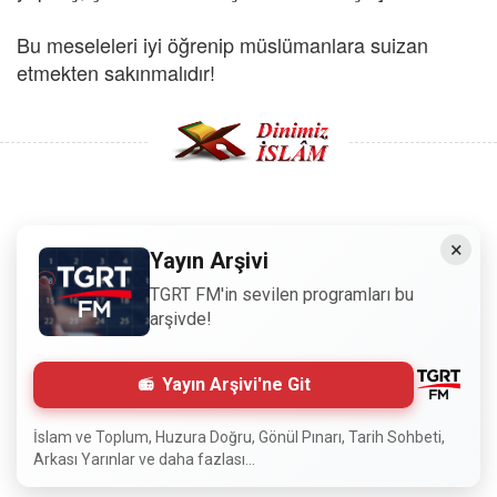
Bu meseleleri iyi öğrenip müslümanlara suizan
etmekten sakınmalıdır!
Copyright © 2008 - Dinimiz İslam. Her Hakkı Saklıdır.
×
Yayın Arşivi
Sitemizdeki bilgiler, bütün insanların istifadesi için
TGRT FM'in sevilen programları bu
hazırlanmıştır. Orijinaline sadık kalmak şartıyla, izin
arşivde!
almaya gerek kalmadan, herkes istediği gibi alıp istifade
edebilir.
Yayın Arşivi'ne Git
Normal Siteyi Göster
İslam ve Toplum, Huzura Doğru, Gönül Pınarı, Tarih Sohbeti,
Arkası Yarınlar ve daha fazlası...