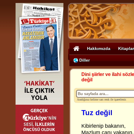
Hakkımızda
Kitaplar
Diller
Dini şiirler ve ilahi sözle
değil
Aradığınız kelime sarı renk ile işaretlenir.
Tuz değil
Kibirlenip bakanın,
Mazlum canı yakanın,