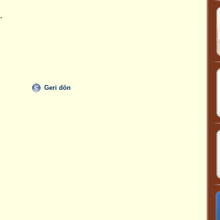
.
Geri dön