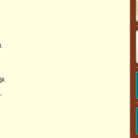
.
il.
,
,