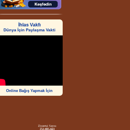
İhlas Vakfı
Dünya İçin Paylaşma Vakti
Online Bağış Yapmak İçin
Ziyaretçi Sayısı
252.005.663