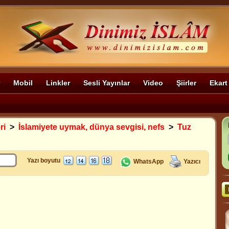
Mobil
Linkler
Sesli Yayınlar
Video
Şiirler
Ekart
ri
>
İslamiyete uymak, dünya sevgisi, nefs
>
Tuz
Yazı boyutu
WhatsApp
Yazıcı