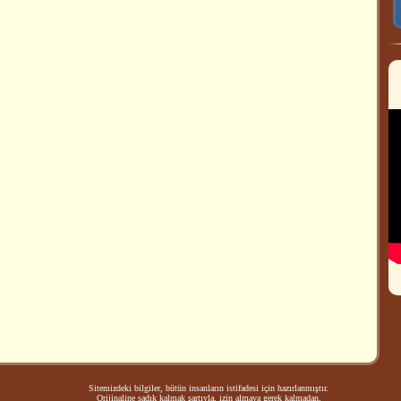
Sitemizdeki bilgiler, bütün insanların istifadesi için hazırlanmıştır.
Orijinaline sadık kalmak şartıyla, izin almaya gerek kalmadan,