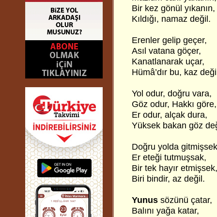
Bir kez gönül yıkanın,
Kıldığı, namaz değil.
Erenler gelip geçer,
Asıl vatana göçer,
Kanatlanarak uçar,
Hümâ’dır bu, kaz değil
Yol odur, doğru vara,
Göz odur, Hakkı göre,
Er odur, alçak dura,
Yüksek bakan göz değ
Doğru yolda gitmişsek
Er eteği tutmuşsak,
Bir tek hayır etmişsek
Biri bindir, az değil.
Yunus
sözünü çatar,
Balını yağa katar,