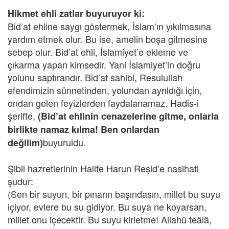
Hikmet ehli zatlar buyuruyor ki:
Bid’at ehline saygı göstermek, İslam’ın yıkılmasına
yardım etmek olur. Bu ise, amelin boşa gitmesine
sebep olur. Bid’at ehli, İslamiyet’e ekleme ve
çıkarma yapan kimsedir. Yani İslamiyet’in doğru
yolunu saptırandır. Bid’at sahibi, Resulullah
efendimizin sünnetinden, yolundan ayrıldığı için,
ondan gelen feyizlerden faydalanamaz. Hadis-i
şerifte,
(Bid’at ehlinin cenazelerine gitme, onlarla
birlikte namaz kılma! Ben onlardan
buyuruldu.
değilim)
Şibli hazretlerinin Halife Harun Reşid’e nasihati
şudur:
(Sen bir suyun, bir pınarın başındasın, millet bu suyu
içiyor, evlere bu su gidiyor. Bu suya ne koyarsan,
millet onu içecektir. Bu suyu kirletme! Allahü teâlâ,