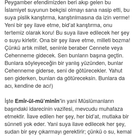
Peygamber efendimizden beri akıp gelen bu
İslamiyet suyunun bekçisi olmayı sana nasip etti, bu
suya pislik karıştırma, karıştırılmasına da izin verme!
Yeni bir şey ilave etme, bid’at karıştırma, onu
tertemiz olarak koru! Bu suya ilave edilecek her şey
o suyu kirletir. Ona bir şey ilave etme, milleti bozma!
Çünkü artık millet, seninle beraber Cennete veya
Cehenneme gidecek. Sen bunların başına geçtin.
Bunlara söyleyeceğin bir yanlış yüzünden, bunlar
Cehenneme giderse, seni de götürecekler. Yahut
sen giderken, bunları da götüreceksin. Bunlara da
acı, kendine de acı!)
İşte
in yani Müslümanların
Emîr-ül-mü’minîn’
başındaki idarecinin vazifesi, mevcudu muhafaza
etmektir. İlave edilen her şey, her bid’at, mutlaka bir
sünneti yok eder. Yani suya ilave edilecek her şey,
sudan bir şey çıkarmayı gerektirir; çünkü o su, kemal