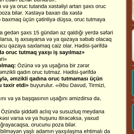
 və ya oruc tutanda xəstəliyi artan şəxs oruc
 poza bilər. Xəstəyə baxan da xəstə
 baxmaq üçün çətinliyə düşsə, oruc tutmaya
 gedən şəxs 15 gündən az qaldığı yerdə səfəri
 olarsa, iş axsayarsa və ya qəzaya səbəb olacaq
rucu qəzaya saxlamaq caiz olar. Hədisi-şərifdə
ndə oruc tutmaq yaxşı iş sayılmaz»
ri»
 olmaq:
Özünə və ya uşağına bir zərər
əmzikli qadın oruc tutmaz. Hədisi-şərifdə
ylə, əmzikli qadına oruc tutmaması üçün
 təxir etdi»
buyurulur. «Əbu Davud, Tirmizi,
ını və ya başqasının uşağını əmizdirsə də,
Özündə şiddətli aclıq və susuzluq meydana
kəsi varsa və ya huşunu itirəcəksə, yaxud
uğrayacaqsa, orucunu poza bilər.
 bilməyən yaşlı adamın yaxşılaşma ehtimalı da