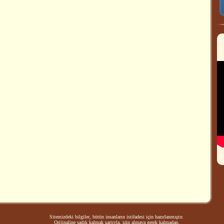
Sitemizdeki bilgiler, bütün insanların istifadesi için hazırlanmıştır.
Orijinaline sadık kalmak şartıyla, izin almaya gerek kalmadan,