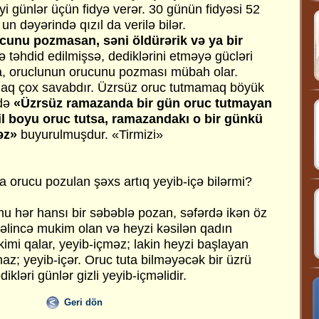
yi günlər üçün fidyə verər. 30 günün fidyəsi 52
un dəyərində qızıl da verilə bilər.
cunu pozmasan, səni öldürərik və ya bir
 təhdid edilmişsə, dediklərini etməyə gücləri
a, oruclunun orucunu pozması mübah olar.
aq çox savabdır. Üzrsüz oruc tutmamaq böyük
fdə
«Üzrsüz ramazanda bir gün oruc tutmayan
l boyu oruc tutsa, ramazandakı o bir günkü
əz»
buyurulmuşdur. «Tirmizi»
orucu pozulan şəxs artıq yeyib-içə bilərmi?
 hər hansı bir səbəblə pozan, səfərdə ikən öz
gəlincə mukim olan və heyzi kəsilən qadın
imi qalar, yeyib-içməz; lakin heyzi başlayan
az; yeyib-içər. Oruc tuta bilməyəcək bir üzrü
ikləri günlər gizli yeyib-içməlidir.
Geri dön