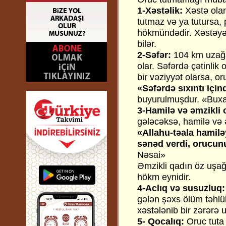
1-Xəstəlik:
Xəstə olan
tutmaz və ya tutursa,
hökmündədir. Xəstəyə
bilər.
2-Səfər:
104 km uzağa
olar. Səfərdə çətinlik
bir vəziyyət olarsa, o
«Səfərdə sıxıntı içi
buyurulmuşdur. «Buxa
3-Hamilə və əmzikli
gələcəksə, hamilə və 
«Allahu-təala hamilə
sənəd verdi, orucunu
Nəsai»
Əmzikli qadın öz uşağ
hökm eynidir.
4-Aclıq və susuzluq:
gələn şəxs ölüm təhlü
xəstələnib bir zərərə 
5- Qocalıq:
Oruc tuta