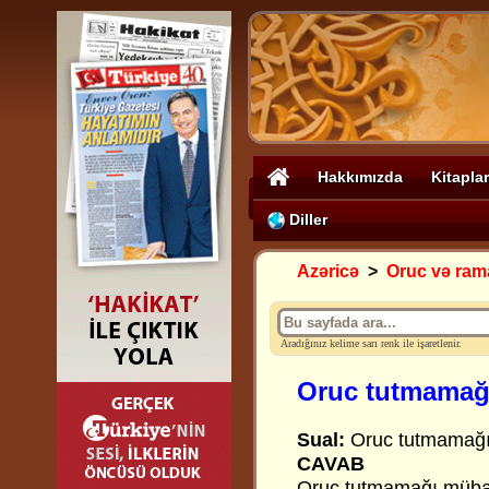
Hakkımızda
Kitaplar
Diller
Azəricə
>
Oruc və ram
Aradığınız kelime sarı renk ile işaretlenir.
Oruc tutmamağ
Sual:
Oruc tutmamağı 
CAVAB
Oruc tutmamağı mübah