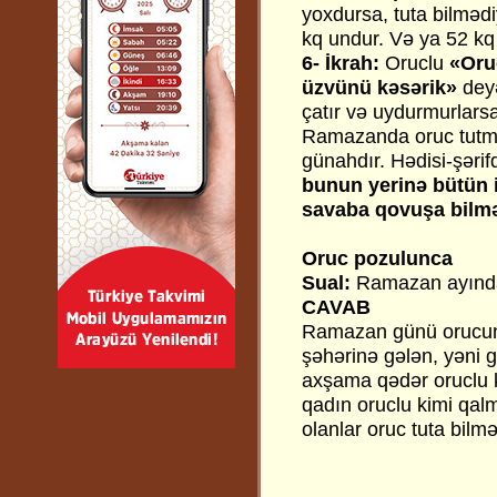
yoxdursa, tuta bilmədi
kq undur. Və ya 52 kq 
6- İkrah:
Oruclu
«Oru
üzvünü kəsərik»
deyə
çatır və uydurmurlars
Ramazanda oruc tutm
günahdır. Hədisi-şəri
bunun yerinə bütün i
savaba qovuşa bilm
Oruc pozulunca
Sual:
Ramazan ayında 
CAVAB
Ramazan günü orucunu
şəhərinə gələn, yəni 
axşama qədər oruclu k
qadın oruclu kimi qalm
olanlar oruc tuta bilməd