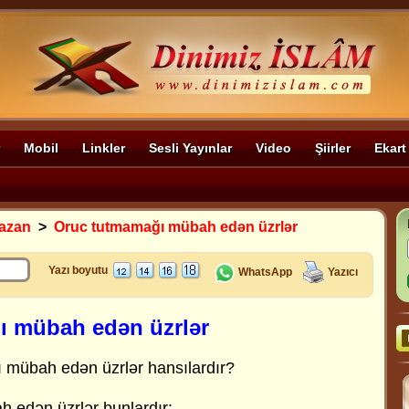
Mobil
Linkler
Sesli Yayınlar
Video
Şiirler
Ekart
azan
>
Oruc tutmamağı mübah edən üzrlər
Yazı boyutu
WhatsApp
Yazıcı
ı mübah edən üzrlər
mübah edən üzrlər hansılardır?
 edən üzrlər bunlardır: