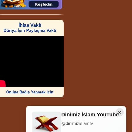
İhlas Vakfı
Dünya İçin Paylaşma Vakti
Online Bağış Yapmak İçin
×
Dinimiz İslam YouTube
@dinimizislamtv
Ziyaretçi Sayısı
252.007.094