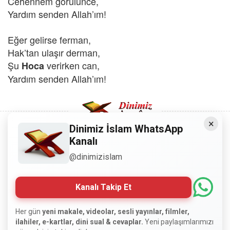
Cehennem görülünce,
Yardım senden Allah’ım!
Eğer gelirse ferman,
Hak’tan ulaşır derman,
Şu
verirken can,
Hoca
Yardım senden Allah’ım!
×
Dinimiz İslam WhatsApp
Kanalı
Copyright © 2008 - Dinimiz İslam. Her Hakkı Saklıdır.
@dinimizislam
Sitemizdeki bilgiler, bütün insanların istifadesi için
hazırlanmıştır. Orijinaline sadık kalmak şartıyla, izin
Kanalı Takip Et
almaya gerek kalmadan, herkes istediği gibi alıp istifade
edebilir.
Her gün
yeni makale, videolar, sesli yayınlar, filmler,
ilahiler, e-kartlar, dini sual & cevaplar.
Yeni paylaşımlarımızı