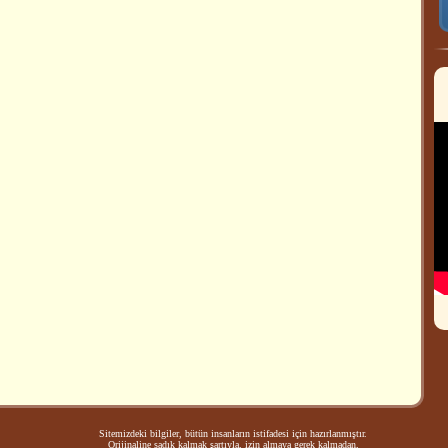
Sitemizdeki bilgiler, bütün insanların istifadesi için hazırlanmıştır.
Orijinaline sadık kalmak şartıyla, izin almaya gerek kalmadan,