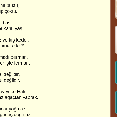
mi büktü,
ıp çöktü.
li baş,
 kanlı yaş.
 ve kış keder,
ammül eder?
lmadı derman,
er işte ferman.
 değildir,
 değildir.
ey yüce Hak,
z ağaçtan yaprak.
urlar yağmaz,
ç güneş doğmaz.