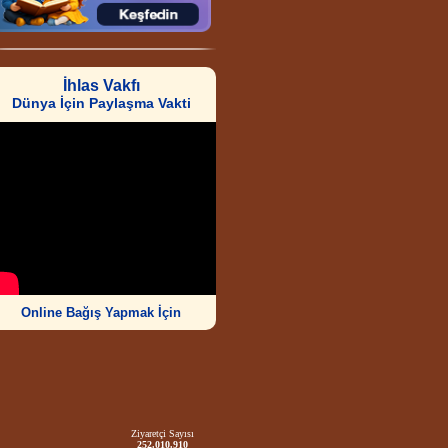
İhlas Vakfı
Dünya İçin Paylaşma Vakti
Online Bağış Yapmak İçin
Ziyaretçi Sayısı
252.010.910