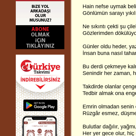
Hain nefse uymak beli
Gönlümün sarayı yıkıl
Ne sıkıntı çekti şu çile
Gözlerimden dökülüyor
Günler oldu heder, yaz
İnsan buna nasıl tah
Bu derdi çekmeye ka
Senindir her zaman, h
Takdirde olanlar çengel
Tedbir almak ona engel
Emrin olmadan senin 
Rüzgâr esmez, düşme
Bulutlar dağılır, yağm
Her yer gece olur, hi