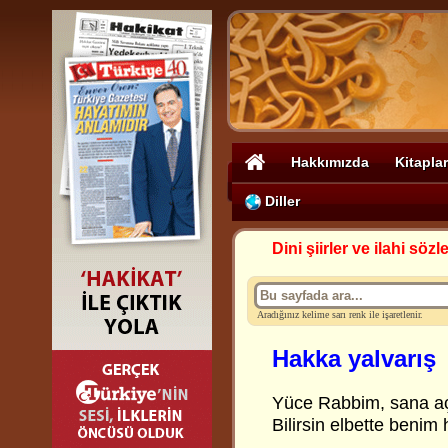
Hakkımızda
Kitaplar
Diller
Dini şiirler ve ilahi sözle
Aradığınız kelime sarı renk ile işaretlenir.
Hakka yalvarış
Yüce Rabbim, sana aç
Bilirsin elbette benim 