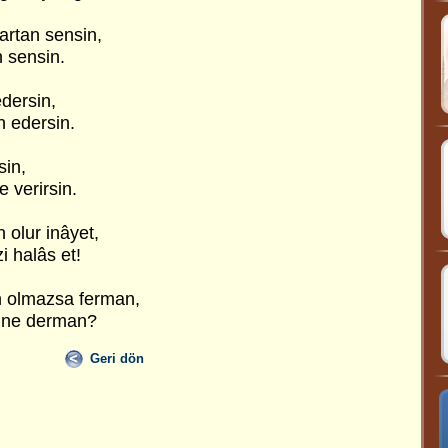
rtan sensin,
n sensin.
edersin,
n edersin.
sin,
 verirsin.
olur inâyet,
i halâs et!
 olmazsa ferman,
dine derman?
Geri dön