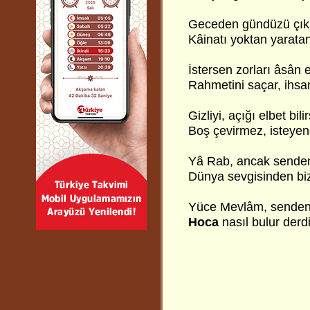
Geceden gündüzü çıka
Kâinatı yoktan yarata
İstersen zorları âsân 
Rahmetini saçar, ihsa
Gizliyi, açığı elbet bilir
Boş çevirmez, isteyene
Yâ Rab, ancak senden 
Dünya sevgisinden biz
Yüce Mevlâm, senden
Hoca
nasıl bulur der