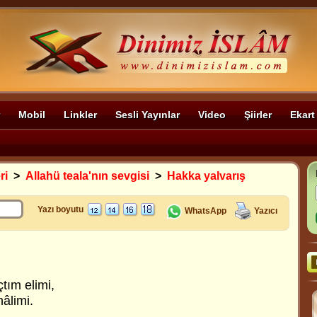
Mobil
Linkler
Sesli Yayınlar
Video
Şiirler
Ekart
ri
>
Allahü teala'nın sevgisi
>
Hakka yalvarış
Yazı boyutu
WhatsApp
Yazıcı
tım elimi,
hâlimi.