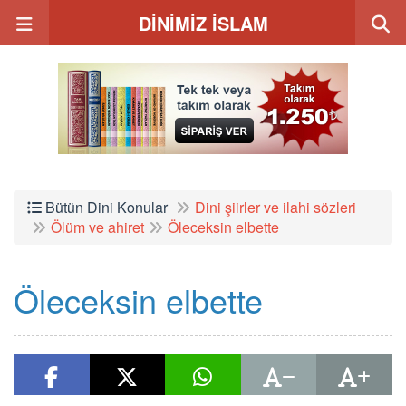
DİNİMİZ İSLAM
Bütün Dini Konular
Dini şiirler ve ilahi sözleri
Ölüm ve ahiret
Öleceksin elbette
Öleceksin elbette