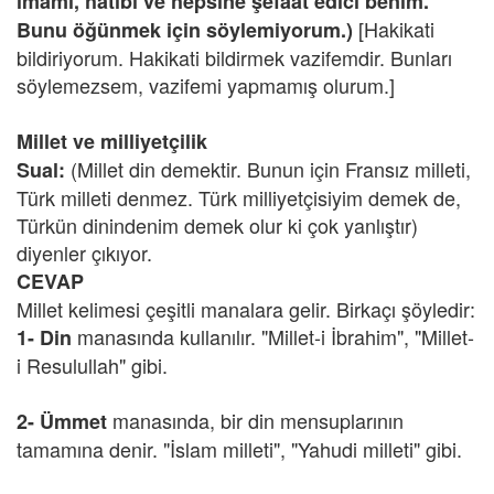
imamı, hatibi ve hepsine şefaat edici benim.
[Hakikati
Bunu öğünmek için söylemiyorum.)
bildiriyorum. Hakikati bildirmek vazifemdir. Bunları
söylemezsem, vazifemi yapmamış olurum.]
Millet ve milliyetçilik
(Millet din demektir. Bunun için Fransız milleti,
Sual:
Türk milleti denmez. Türk milliyetçisiyim demek de,
Türkün dinindenim demek olur ki çok yanlıştır)
diyenler çıkıyor.
CEVAP
Millet kelimesi çeşitli manalara gelir. Birkaçı şöyledir:
manasında kullanılır. "Millet-i İbrahim", "Millet-
1- Din
i Resulullah" gibi.
manasında, bir din mensuplarının
2- Ümmet
tamamına denir. "İslam milleti", "Yahudi milleti" gibi.