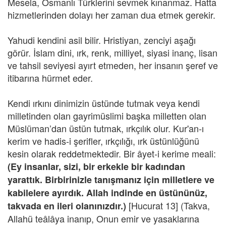
Mesela, Osmanlı Türklerini sevmek kınanmaz. Hatta
hizmetlerinden dolayı her zaman dua etmek gerekir.
Yahudi kendini asil bilir. Hristiyan, zenciyi aşağı
görür. İslam dini, ırk, renk, milliyet, siyasi inanç, lisan
ve tahsil seviyesi ayırt etmeden, her insanın şeref ve
itibarına hürmet eder.
Kendi ırkını dinimizin üstünde tutmak veya kendi
milletinden olan gayrimüslimi başka milletten olan
Müslüman’dan üstün tutmak, ırkçılık olur. Kur'an-ı
kerim ve hadis-i şerifler, ırkçılığı, ırk üstünlüğünü
kesin olarak reddetmektedir. Bir âyet-i kerime meali:
(Ey insanlar, sizi, bir erkekle bir kadından
yarattık. Birbirinizle tanışmanız için milletlere ve
kabilelere ayırdık. Allah indinde en üstününüz,
[Hucurat 13] (Takva,
takvada en ileri olanınızdır.)
Allahü teâlâya inanıp, Onun emir ve yasaklarına