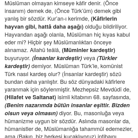
Müslüman olmayan kimseye kâfir denir. (Önce
insanım) demek de, (Önce Türk’üm) demek gibi
yanlış bir sözdür. Kur’an-ı kerimde,
(Kâfirlerin
olduğu bildiriliyor.
hayvan gibi, hattâ daha aşağı)
Hayvandan aşağı olanla, Müslüman hiç kıyas kabul
eder mi? Hiçbir şey Müslümanlıktan önceye
alınamaz. Allahü teâlâ,
(Müminler kardeştir)
buyuruyor.
veya
(İnsanlar kardeştir)
(Türkler
demiyor. Müslüman Türk’le, komünist
kardeştir)
Türk nasıl kardeş olur? (İnsanlar kardeştir) sözü
bundan daha yanlıştır. Bu söz dünyadaki kâfirlere
yaranmak için söylenmiştir. Mezhepsiz Mevdûdî de,
isimli kitabının 68. sayfasında,
(Hilafet ve Saltanat)
(Benim nazarımda bütün insanlar eşittir. Bizden
diyor. Bu, masonluğa veya
olsun veya olmasın)
hümanizme uygun bir sözdür. Aslında masonlar da,
hümanistler de, Müslümanlığa tahammül edemezler,
ama (Bakın, biz herkesi kucaklıyoruz) intibaını