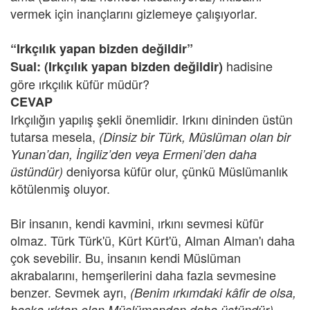
vermek için inançlarını gizlemeye çalışıyorlar.
“Irkçılık yapan bizden değildir”
hadisine
Sual:
(Irkçılık yapan bizden değildir)
göre ırkçılık küfür müdür?
CEVAP
Irkçılığın yapılış şekli önemlidir. Irkını dininden üstün
tutarsa mesela,
(Dinsiz bir Türk, Müslüman olan bir
Yunan’dan, İngiliz’den veya Ermeni’den daha
deniyorsa küfür olur, çünkü Müslümanlık
üstündür)
kötülenmiş oluyor.
Bir insanın, kendi kavmini, ırkını sevmesi küfür
olmaz. Türk Türk'ü, Kürt Kürt'ü, Alman Alman'ı daha
çok sevebilir. Bu, insanın kendi Müslüman
akrabalarını, hemşerilerini daha fazla sevmesine
benzer. Sevmek ayrı,
(Benim ırkımdaki kâfir de olsa,
başka ırktan olan Müslümandan daha üstündür)