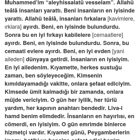
Muhammed’im “aleyhissalatü vesselam”. Allahü
teâlâ insanları yarattı. Beni insanların en iyisinde
[kavimlere,
yarattı. Allahü teâlâ, insanları fırkalara
ırklara]
ayırdı. Beni, en iyisinde bulundurdu.
[cemaatlere]
Sonra bu en iyi fırkayı kabilelere
ayırdı. Beni, en iyisinde bulundurdu. Sonra, bu
[yani
cemaati evlere ayırdı. Beni, en iyi evden
aileden]
dünyaya getirdi. İnsanların en iyisiyim.
En iyi ailedenim. Kıyamette, herkes sustuğu
zaman, ben söyleyeceğim. Kimsenin
kımıldayamadığı vakitte, onlara şefaat ediciyim.
Kimsede ümit kalmadığı bir zamanda, onlara
müjde vericiyim. O gün her iyilik, her türlü
yardım, her kapının anahtarı bendedir. Liva-i
hamd benim elimdedir. İnsanların en hayırlısı, en
cömerdi, en iyisiyim. O gün emrimde binlerce
hizmetçi vardır. Kıyamet günü, Peygamberlerin