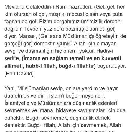
Mevlana Celaleddin-i Rumi hazretleri, (Gel, gel, her
kim olursan ol gel, müşrik, mecusi olsan veya puta
tapsan da gel! Bizim dergahımız ümitsizlik dergahı
değildir. Tevbeni yüz defa bozmuş olsan da gel)
diyor. Manası, (Gel sana Müslümanlığı öğreteyim de
gerçeği gör) demektir. Çünkü Allah için olmayan
sevgi ve düşmanlığın hiç önemi yoktur. Hadis-i
şerifte,
(İmanın en sağlam temeli ve en kuvvetli
buyuruluyor.
alâmeti, hubb-i fillah, buğd-ı fillahtır)
[Ebu Davud]
Yani, Müslümanları sevip, onlara yardım ve hayır
dua etmek ve din-i İslam’ı beğenmeyenleri,
İslamiyet’e ve Müslümanlara düşmanlık edenleri
sevmemek ve imana, hidayete kavuşmaları için dua
etmektir. Buğd, sevmemek, düşmanlık etmek
demektir. Buğd-ı fillah, Allah için sevmemek, Allah