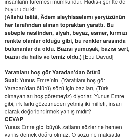
insanların türemesi mümkündür. Hadis-i şerifte de
buyuruldu ki:
(Allahü teâlâ, Âdem aleyhisselamı yeryüzünün
her tarafından alınan topraktan yarattı. Bu
sebeple neslinden, siyah, beyaz, esmer, kırmızı
renkte olanlar olduğu gibi, bu renkler arasında
bulunanlar da oldu. Bazısı yumuşak, bazısı sert,
[Ebu Davud]
bazısı da halis ve temiz oldu.)
Yaratılanı hoş gör Yaradan’dan ötürü
Yunus Emre’nin,
(Yaratılanı hoş gör
Sual:
Yaradan’dan ötürü)
sözü için bazıları, (Türk
olmayanları hoş göremeyiz) diyorlar. Yunus Emre
gibi, ırk farkı gözetmeden yetmiş iki milleti, insan
olarak değerlendirmek yanlış mıdır?
CEVAP
Yunus Emre gibi büyük zatların sözlerine hemen
yanlış demek doğru olmaz. O sözü ne maksatla