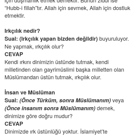
için düşmanlık etmek demektir. Bunun zıddı ise
“Hubb-i fillah”tır. Allah için sevmek, Allah için dostluk
etmektir.
Irkçılık nedir?
buyuruluyor.
Sual: (Irkçılık yapan bizden değildir)
Ne yapmak, ırkçılık olur?
CEVAP
Kendi ırkını dinimizin üstünde tutmak, kendi
milletinden olan gayrimüslimi başka milletten olan
Müslümandan üstün tutmak, ırkçılık olur.
İnsan ve Müslüman
veya
Sual:
(Önce Türküm, sonra Müslümanım)
demek,
(Önce insanım sonra Müslümanım)
dinimize göre doğru mudur?
CEVAP
Dinimizde ırk üstünlüğü yoktur. İslamiyet’te