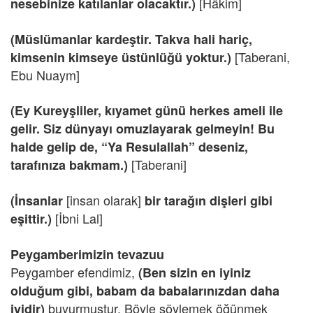
[Hâkim]
nesebinize katılanlar olacaktır.)
(Müslümanlar kardeştir. Takva hali hariç,
[Taberani,
kimsenin kimseye üstünlüğü yoktur.)
Ebu Nuaym]
(Ey Kureyşliler, kıyamet günü herkes ameli ile
gelir. Siz dünyayı omuzlayarak gelmeyin! Bu
halde gelip de, “Ya Resulallah” deseniz,
[Taberani]
tarafınıza bakmam.)
[insan olarak]
(İnsanlar
bir tarağın dişleri gibi
[İbni Lal]
eşittir.)
Peygamberimizin tevazuu
Peygamber efendimiz,
(Ben sizin en iyiniz
olduğum gibi, babam da babalarınızdan daha
buyurmuştur. Böyle söylemek öğünmek
iyidir)