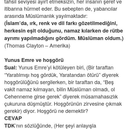
tahsil seviyesi ayırt etmeksizin, her insanın şeref ve
itibarına hürmet eder. Bu sebepten de, yabancılar
arasında Müslümanlık yayılmaktadır:
(İslam’da, ırk, renk ve dil farkı gözetilmediğini,
herkesin eşit olduğunu, namaz kılarken de rütbe
ayrımı yapılmadığını gördüm. Müslüman oldum.)
(Thomas Clayton – Amerika)
Yunus Emre ve hoşgörü
Yunus Emre’yi kötüleyen biri, (Bir taraftan
Sual:
“Yaratılmışı hoş gördük, Yaratandan ötürü” diyerek
hoşgörülüğünü sergilerken, bir taraftan da, “Beş
vakit namaz kılmayan, bilin Müslüman olmadı, ol
Cehenneme girse gerek” diyerek müsamahasızlık
çukuruna düşmüştür. Hoşgörünün zirvesine çıkmak
gerekir) diyor. Hoşgörü ne demektir?
CEVAP
’nın sözlüğünde, (Her şeyi anlayışla
TDK