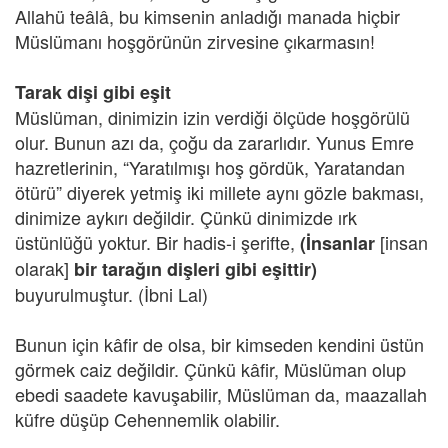
Allahü teâlâ, bu kimsenin anladığı manada hiçbir
Müslümanı hoşgörünün zirvesine çıkarmasın!
Tarak dişi gibi eşit
Müslüman, dinimizin izin verdiği ölçüde hoşgörülü
olur. Bunun azı da, çoğu da zararlıdır. Yunus Emre
hazretlerinin, “Yaratılmışı hoş gördük, Yaratandan
ötürü” diyerek yetmiş iki millete aynı gözle bakması,
dinimize aykırı değildir. Çünkü dinimizde ırk
üstünlüğü yoktur. Bir hadis-i şerifte,
[insan
(İnsanlar
olarak]
bir tarağın dişleri gibi eşittir)
buyurulmuştur. (İbni Lal)
Bunun için kâfir de olsa, bir kimseden kendini üstün
görmek caiz değildir. Çünkü kâfir, Müslüman olup
ebedi saadete kavuşabilir, Müslüman da, maazallah
küfre düşüp Cehennemlik olabilir.