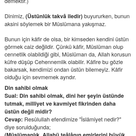
demektir.)
Dinimiz,
buyururken, bunun
(Üstünlük takvâ iledir)
aksini söylemek bir Müslümana yakışmaz.
Bunun için kâfir de olsa, bir kimseden kendini üstün
görmek caiz değildir. Çünkü kâfir, Müslüman olup
cennetlik olabildiği gibi, Müslüman da, Allah korusun
küfre düşüp Cehennemlik olabilir. Kâfire bu gözle
bakarsak, kendimizi ondan üstün bilemeyiz. Kâfir
olduğu için sevmemek ayrıdır.
Din sahibi olmak
Sual: Din sahibi olmak, dini her şeyin üstünde
tutmak, milliyet ve kavmiyet fikrinden daha
üstün değil midir?
Resûlullah efendimize "İslâmiyet nedir?"
Cevap:
diye sorulduğunda;
(Müslümanlık, Allahü teâlânın emirlerini büyük