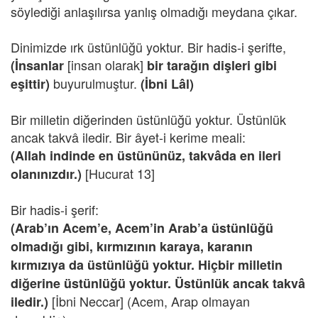
söylediği anlaşılırsa yanlış olmadığı meydana çıkar.
Dinimizde ırk üstünlüğü yoktur. Bir hadis-i şerifte,
[insan olarak]
(İnsanlar
bir tarağın dişleri gibi
buyurulmuştur.
eşittir)
(İbni Lâl)
Bir milletin diğerinden üstünlüğü yoktur. Üstünlük
ancak takvâ iledir. Bir âyet-i kerime meali:
(Allah indinde en üstününüz, takvâda en ileri
[Hucurat 13]
olanınızdır.)
Bir hadis-i şerif:
(Arab’ın Acem’e, Acem’in Arab’a üstünlüğü
olmadığı gibi, kırmızının karaya, karanın
kırmızıya da üstünlüğü yoktur. Hiçbir milletin
diğerine üstünlüğü yoktur. Üstünlük ancak takvâ
[İbni Neccar] (Acem, Arap olmayan
iledir.)