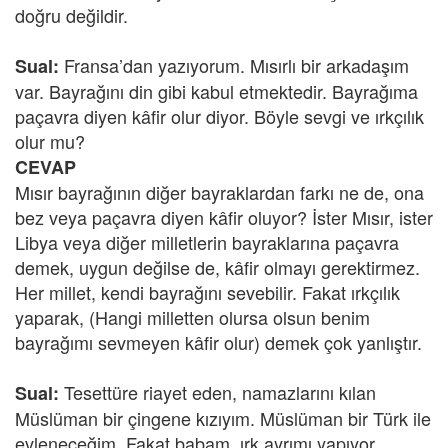
doğru değildir.
Fransa’dan yazıyorum. Mısırlı bir arkadaşım
Sual:
var. Bayrağını din gibi kabul etmektedir. Bayrağıma
paçavra diyen kâfir olur diyor. Böyle sevgi ve ırkçılık
olur mu?
CEVAP
Mısır bayrağının diğer bayraklardan farkı ne de, ona
bez veya paçavra diyen kâfir oluyor? İster Mısır, ister
Libya veya diğer milletlerin bayraklarına paçavra
demek, uygun değilse de, kâfir olmayı gerektirmez.
Her millet, kendi bayrağını sevebilir. Fakat ırkçılık
yaparak, (Hangi milletten olursa olsun benim
bayrağımı sevmeyen kâfir olur) demek çok yanlıştır.
Tesettüre riayet eden, namazlarını kılan
Sual:
Müslüman bir çingene kızıyım. Müslüman bir Türk ile
evleneceğim. Fakat babam, ırk ayrımı yapıyor,