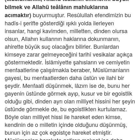
bilmek ve Allahü teâlânın mahluklarına
buyurmuştur. Resûlullah efendimizin bu
acımaktır)
hadîs-i şerifte gösterdiği ışıklı yolda ilerleyen
insanlar, hangi kavimden, milletten, dinden olursa
olsun, Allahın kullarının haklarına dokunmanın,
ahirette büyük suç olacağını bilirler. Bunlardan
kimseye zarar gelmeyeceğini tarihî vesikalar açıkça
göstermektedir. İslâmiyette şahısların ve cemiyetin
menfaatlerine çalışılmakla beraber, Müslümanların
gayesi, bu menfaatlerden daha üstün ve ilahi bir
şeydir. Menfaati düşünmek, lâzım ise de, bunu her
gayenin üstünde görmek ayıp, kusur ve bir egoistlik
olduğu gibi, dinden ayrı olan milliyet hissini her şeyin
üstünde görmekle de, bu egoistlikten kurtulamaz.
Böyle olan milliyet hissi ile hareket eden kimse,
kendinin de o milletin içinde olduğunu düşünmüş,
bunun için az çok egoistçe hareket etmiştir.