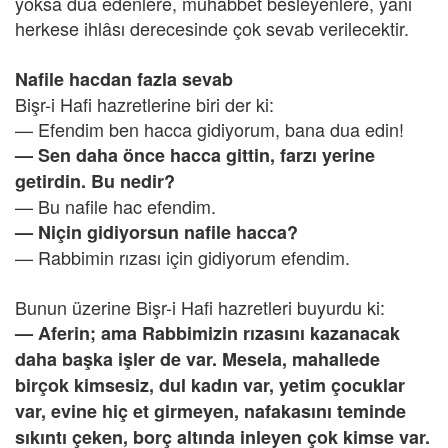
yoksa dua edenlere, muhabbet besleyenlere, yani
herkese ihlâsı derecesinde çok sevab verilecektir.
Nafile hacdan fazla sevab
Bişr-i Hafi hazretlerine biri der ki:
— Efendim ben hacca gidiyorum, bana dua edin!
— Sen daha önce hacca gittin, farzı yerine
getirdin. Bu nedir?
— Bu nafile hac efendim.
— Niçin gidiyorsun nafile hacca?
— Rabbimin rızası için gidiyorum efendim.
Bunun üzerine Bişr-i Hafi hazretleri buyurdu ki:
— Aferin; ama Rabbimizin rızasını kazanacak
daha başka işler de var. Mesela, mahallede
birçok kimsesiz, dul kadın var, yetim çocuklar
var, evine hiç et girmeyen, nafakasını teminde
sıkıntı çeken, borç altında inleyen çok kimse var.