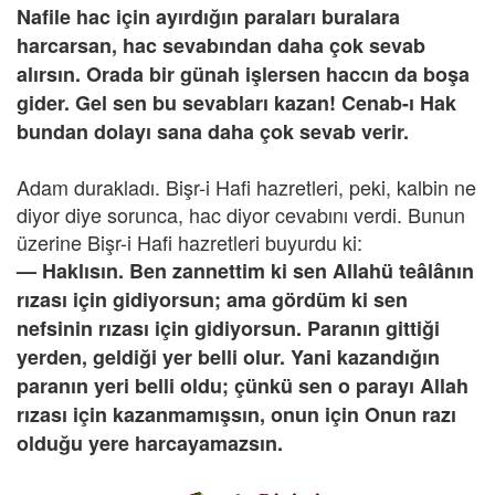
Nafile hac için ayırdığın paraları buralara
harcarsan, hac sevabından daha çok sevab
alırsın. Orada bir günah işlersen haccın da boşa
gider. Gel sen bu sevabları kazan! Cenab-ı Hak
bundan dolayı sana daha çok sevab verir.
Adam durakladı. Bişr-i Hafi hazretleri, peki, kalbin ne
diyor diye sorunca, hac diyor cevabını verdi. Bunun
üzerine Bişr-i Hafi hazretleri buyurdu ki:
— Haklısın. Ben zannettim ki sen Allahü teâlânın
rızası için gidiyorsun; ama gördüm ki sen
nefsinin rızası için gidiyorsun. Paranın gittiği
yerden, geldiği yer belli olur. Yani kazandığın
paranın yeri belli oldu; çünkü sen o parayı Allah
rızası için kazanmamışsın, onun için Onun razı
olduğu yere harcayamazsın.