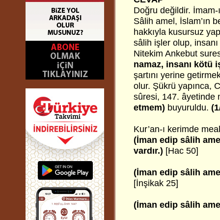
Doğru değildir. İmam-ı
Sâlih amel, İslam’ın be
hakkıyla kusursuz ya
sâlih işler olup, insa
Nitekim Ankebut sures
namaz, insanı kötü i
şartını yerine getirm
olur. Şükrü yapınca,
sûresi, 147. âyetinde
etmem)
buyuruldu.
(1
Kur’an-ı kerimde meal
(İman edip sâlih amel
vardır.)
[Hac 50]
(İman edip sâlih amel
[İnşikak 25]
(İman edip sâlih amel