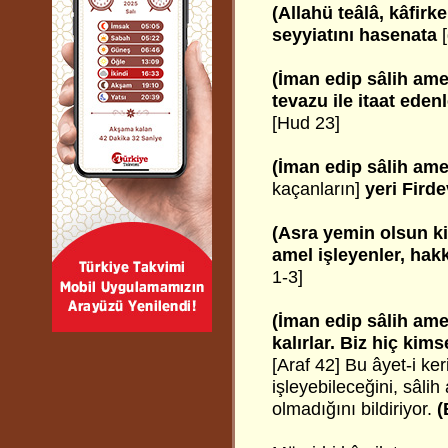
(Allahü teâlâ, kâfirk
seyyiatını hasenata
[
(İman edip sâlih ame
tevazu ile itaat eden
[Hud 23]
(İman edip sâlih ame
kaçanların]
yeri Firde
(Asra yemin olsun ki
amel işleyenler, hak
1-3]
(İman edip sâlih ame
kalırlar. Biz hiç kim
[Araf 42] Bu âyet-i ke
işleyebileceğini, sâli
olmadığını bildiriyor.
(