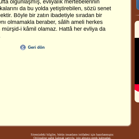
ufta olgunlaşmış, evliyalık mertebelerinin
larını da bu yolda yetiştirebilen, sözü senet
ektir. Böyle bir zatın ibadetiyle sıradan bir
nı olmamakla beraber, sâlih ameli herkes
s mürşid-i kâmil olamaz. Hattâ her evliya da
.
Geri dön
Sitemizdeki bilgiler, bütün insanların istifadesi için hazırlanmıştır.
Orijinaline sadık kalmak şartıyla, izin almaya gerek kalmadan,