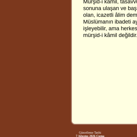
Mürşid-i kâmil, tasavv
sonuna ulaşan ve başka
olan, icazetli âlim dem
Müslümanın ibadeti ay
işleyebilir, ama herke
mürşid-i kâmil değildir
Güncelleme Tarihi
7 Ağustos 2026 Cuma