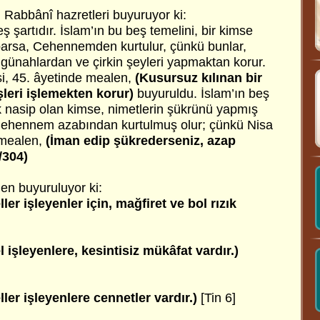
 Rabbânî hazretleri buyuruyor ki:
ş şartıdır. İslam’ın bu beş temelini, bir kimse
parsa, Cehennemden kurtulur, çünkü bunlar,
nı günahlardan ve çirkin şeyleri yapmaktan korur.
i, 45. âyetinde mealen,
(Kusursuz kılınan bir
şleri işlemekten korur)
buyuruldu. İslam’ın beş
ek nasip olan kimse, nimetlerin şükrünü yapmış
 Cehennem azabından kurtulmuş olur; çünkü Nisa
 mealen,
(İman edip şükrederseniz, azap
/304)
en buyuruluyor ki:
ler işleyenler için, mağfiret ve bol rızık
 işleyenlere, kesintisiz mükâfat vardır.)
ler işleyenlere cennetler vardır.)
[Tin 6]