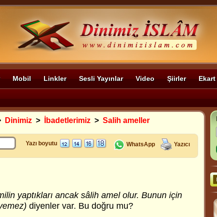
Mobil
Linkler
Sesli Yayınlar
Video
Şiirler
Ekart
>
Dinimiz
>
İbadetlerimiz
>
Salih ameller
Yazı boyutu
WhatsApp
Yazıcı
milin yaptıkları ancak sâlih amel olur. Bunun için
eyemez)
diyenler var. Bu doğru mu?