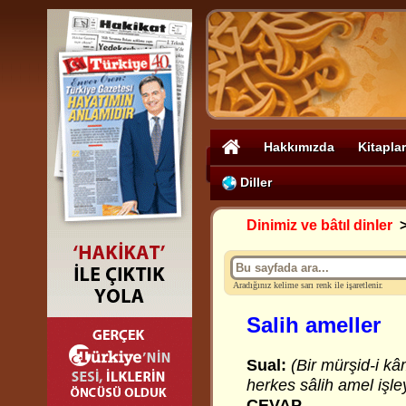
Hakkımızda
Kitaplar
Diller
Dinimiz ve bâtıl dinler
Aradığınız kelime sarı renk ile işaretlenir.
Salih ameller
Sual:
(Bir mürşid-i kâ
herkes sâlih amel işl
CEVAP