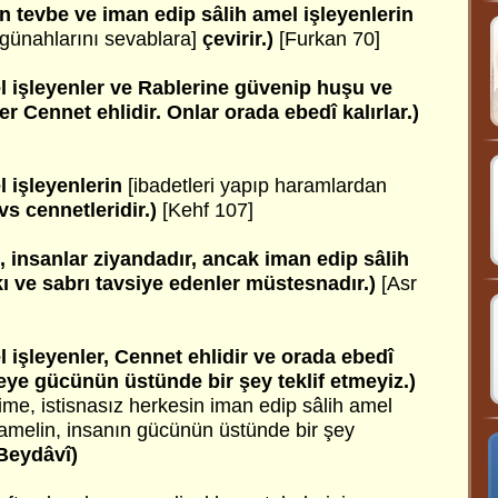
en tevbe ve iman edip sâlih amel işleyenlerin
günahlarını sevablara]
çevirir.)
[Furkan 70]
l işleyenler ve Rablerine güvenip huşu ve
ler Cennet ehlidir. Onlar orada ebedî kalırlar.)
l işleyenlerin
[ibadetleri yapıp haramlardan
vs cennetleridir.)
[Kehf 107]
, insanlar ziyandadır, ancak iman edip sâlih
kı ve sabrı tavsiye edenler müstesnadır.)
[Asr
l işleyenler, Cennet ehlidir ve orada ebedî
seye gücünün üstünde bir şey teklif etmeyiz.)
rime, istisnasız herkesin iman edip sâlih amel
h amelin, insanın gücünün üstünde bir şey
Beydâvî)