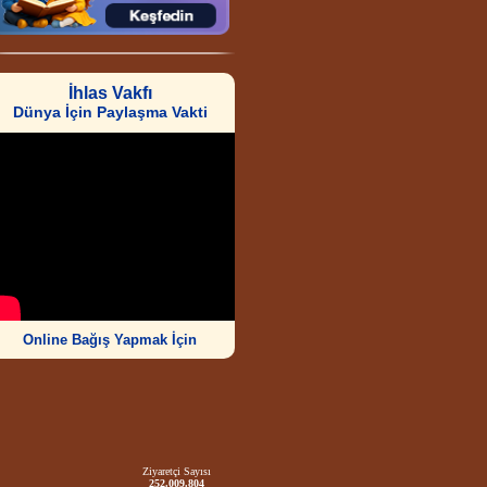
İhlas Vakfı
Dünya İçin Paylaşma Vakti
Online Bağış Yapmak İçin
Ziyaretçi Sayısı
252.009.804