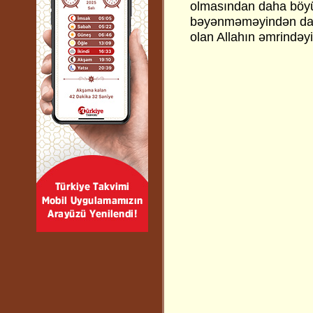
olmasından daha böyük
bəyənməməyindən daha
olan Allahın əmrindəyi