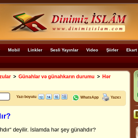
Mobil
Linkler
Sesli Yayınlar
Video
Şiirler
Ekart
zular
>
Günahlar və günahkarın durumu
>
Hər
Yazı boyutu
WhatsApp
Yazıcı
ır?
dır” deyilir. İslamda hər şey günahdır?