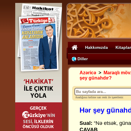
Hakkımızda
Kitaplar
Diller
Azəricə
>
Maraqlı möv
şey günahdır?
Aradığınız kelime sarı renk ile işaretlenir.
Hər şey günahd
Sual:
“Nə etsək, günah
CAVAB