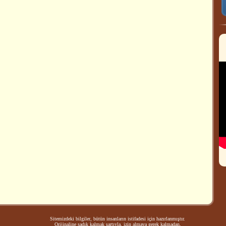
Sitemizdeki bilgiler, bütün insanların istifadesi için hazırlanmıştır.
Orijinaline sadık kalmak şartıyla, izin almaya gerek kalmadan,