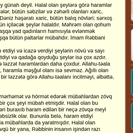
ey günah deyil. Halal olan şeylərə görə haramlar
lər, bütün səbzilər və zəhərli olanları xaric,
Dəniz həşəratı xaric, bütün balıq növləri; sərxoş
n içiləcək şeylər halaldır. Məhrəm olan qohum
başqa yad qadınların hamısıyla evlənmək
şqa bütün paltarlar mübahdır. İmam Rəbbani
etdiyi və icazə verdiyi şeylərin növü və sayı
diyi və qadağa qoyduğu şeylər isə çox azdır.
 ləzzət haramlardan daha çoxdur. Allahu-təala
, haramla məşğul olanı isə sevməz. Ağıllı olan
bir ləzzətə görə Allahu-təalanı incitməyi, əlbəttə,
na mərhəmət və hörmət edərək mübahlardan zövq
bir çox şeyi mübah etmişdir. Halal olan bu
ləri buraxıb haram edilən bir neçə zövqə meyl
bsizlik olar. Bununla belə, haram etdiyi
yla mübahlarda da yaratmışdır. Halal olan
vqü bir yana, Rəbbinin insanın işindən razı