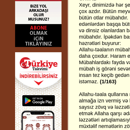
Xeyr, dinimizdə hər ş
çox azdır. Bütün meyvə
bütün otlar mübahdır. 
edənlərdən başqa bütü
və dinsiz olanlardan 
mübahdır. İpəkdən ba
həzrətləri buyurur:
Allahu-təalanın mübah 
daha çoxdur. Haram et
Mübahlardakı fayda və
mübah iş görəni sevər
insan tez keçib gedən 
istəməz.
(1/163)
Allahu-təala qulları
almağa izn vermiş və 
saysız zövq və ləzzət
etmək Allaha qarşı ədə
ləzzətləri artıqlaması
müxtəlif nemətlərin zö