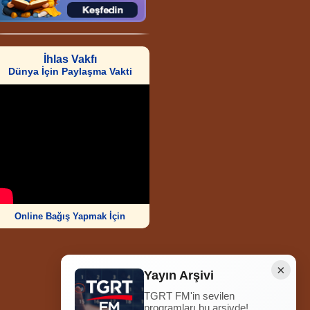
İhlas Vakfı
Dünya İçin Paylaşma Vakti
Online Bağış Yapmak İçin
×
Yayın Arşivi
TGRT FM'in sevilen
Ziyaretçi Sayısı
programları bu arşivde!
252.009.043