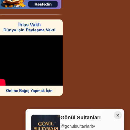
İhlas Vakfı
Dünya İçin Paylaşma Vakti
Online Bağış Yapmak İçin
×
Gönül Sultanları
@gonulsultanlaritv
Ziyaretçi Sayısı
252.006.585