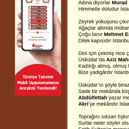
Adına diyorlar
Murad 
Himmetle doludur İsta
Zeyrek yokuşunu çıkın
Ağaçlar altında mübar
Çoğu tanır
Mehmet E
Dilek kapısıdır İstanbu
Dini için çekmiş nice çi
Üsküdar’da
Aziz Mah
Kadılığı atmış, olmuş 
Bize yadigârdır İstanbu
Üsküdar’ın şöyle biraz
Sade bir mekânda köş
Abdülfettah
yazar me
Akri
’ye mekândır İsta
Toprağını sıksan fışkırı
Surlar neler söyler olsa