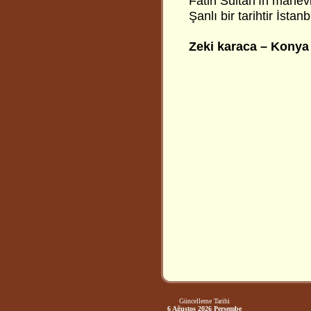
Fatih Sultan’ın manevi
Şanlı bir tarihtir İstanb
Zeki karaca – Konya
Güncelleme Tarihi
6 Ağustos 2026 Perşembe