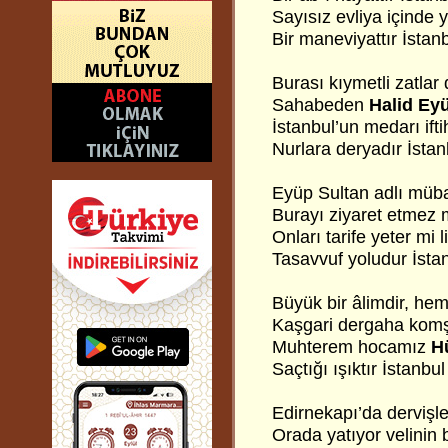
Sayısız evliya içinde y
Bir maneviyattır İstanb
Burası kıymetli zatlar 
Sahabeden
Halid Eyü
İstanbul’un medarı ifti
Nurlara deryadır İstan
Eyüp Sultan adlı müb
Burayı ziyaret etmez 
Onları tarife yeter mi 
Tasavvuf yoludur İstan
Büyük bir âlimdir, hem 
Kaşgari dergaha komş
Muhterem hocamız
H
Saçtığı ışıktır İstanbul
Edirnekapı’da dervişler
Orada yatıyor velinin b