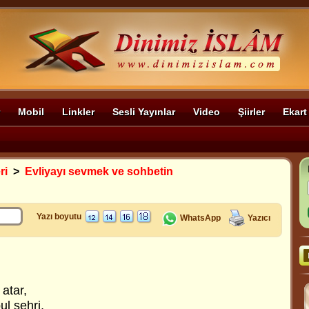
Mobil
Linkler
Sesli Yayınlar
Video
Şiirler
Ekart
ri
>
Evliyayı sevmek ve sohbetin
Yazı boyutu
WhatsApp
Yazıcı
 atar,
ul şehri,