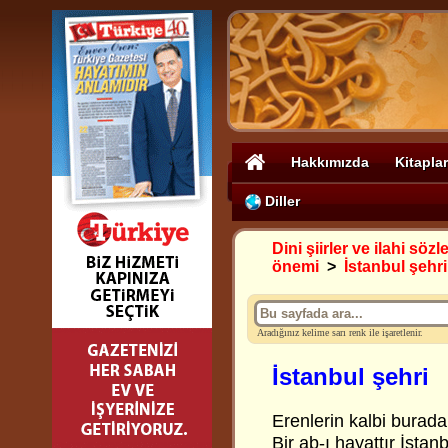
Hakkımızda
Kitaplar
Diller
Dini şiirler ve ilahi sözle
önemi
>
İstanbul şehri
Aradığınız kelime sarı renk ile işaretlenir.
İstanbul şehri
Erenlerin kalbi burada
Bir ab-ı hayattır İstanb