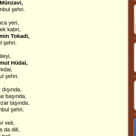
Münzavi,
nbul şehri.
ca yeri,
ek kabri,
min Tokadi,
l şehri.
leyi,
mut Hüdai,
fedai,
l şehri.
 dışında,
e başında,
zar taşında,
nbul şehri.
r veli,
 da dili,