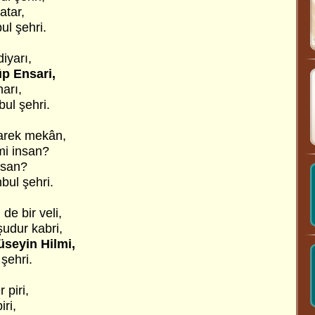
atar,
ul şehri.
diyarı,
p Ensari,
harı,
bul şehri.
arek mekân,
mi insan?
lisan?
bul şehri.
de bir veli,
udur kabri,
üseyin Hilmi,
 şehri.
 piri,
iri,