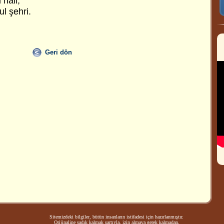
 hali,
ul şehri.
Geri dön
Sitemizdeki bilgiler, bütün insanların istifadesi için hazırlanmıştır.
Orijinaline sadık kalmak şartıyla, izin almaya gerek kalmadan,