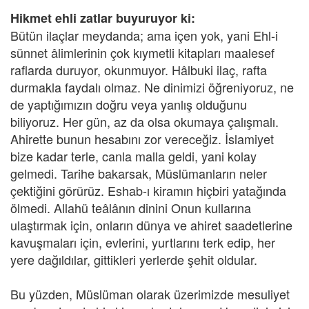
Hikmet ehli zatlar buyuruyor ki:
Bütün ilaçlar meydanda; ama içen yok, yani Ehl-i
sünnet âlimlerinin çok kıymetli kitapları maalesef
raflarda duruyor, okunmuyor. Hâlbuki ilaç, rafta
durmakla faydalı olmaz. Ne dinimizi öğreniyoruz, ne
de yaptığımızın doğru veya yanlış olduğunu
biliyoruz. Her gün, az da olsa okumaya çalışmalı.
Ahirette bunun hesabını zor vereceğiz. İslamiyet
bize kadar terle, canla malla geldi, yani kolay
gelmedi. Tarihe bakarsak, Müslümanların neler
çektiğini görürüz. Eshab-ı kiramın hiçbiri yatağında
ölmedi. Allahü teâlânın dinini Onun kullarına
ulaştırmak için, onların dünya ve ahiret saadetlerine
kavuşmaları için, evlerini, yurtlarını terk edip, her
yere dağıldılar, gittikleri yerlerde şehit oldular.
Bu yüzden, Müslüman olarak üzerimizde mesuliyet