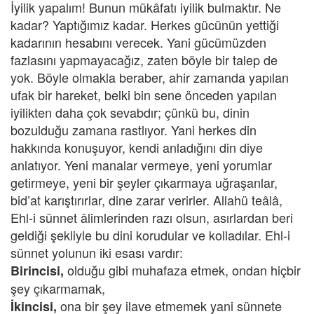
İyilik yapalım! Bunun mükâfatı iyilik bulmaktır. Ne
kadar? Yaptığımız kadar. Herkes gücünün yettiği
kadarının hesabını verecek. Yani gücümüzden
fazlasını yapmayacağız, zaten böyle bir talep de
yok. Böyle olmakla beraber, ahir zamanda yapılan
ufak bir hareket, belki bin sene önceden yapılan
iyilikten daha çok sevabdır; çünkü bu, dinin
bozulduğu zamana rastlıyor. Yani herkes din
hakkında konuşuyor, kendi anladığını din diye
anlatıyor. Yeni manalar vermeye, yeni yorumlar
getirmeye, yeni bir şeyler çıkarmaya uğraşanlar,
bid’at karıştırırlar, dine zarar verirler. Allahü teâlâ,
Ehl-i sünnet âlimlerinden razı olsun, asırlardan beri
geldiği şekliyle bu dini korudular ve kolladılar. Ehl-i
sünnet yolunun iki esası vardır:
olduğu gibi muhafaza etmek, ondan hiçbir
Birincisi,
şey çıkarmamak,
ona bir şey ilave etmemek yani sünnete
İkincisi,