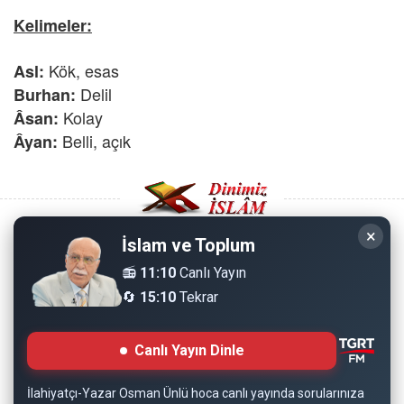
Kelimeler:
Kök, esas
Asl:
Delil
Burhan:
Kolay
Âsan:
Belli, açık
Âyan:
×
İslam ve Toplum
Copyright © 2008 - Dinimiz İslam. Her Hakkı Saklıdır.
📻
11:10
Canlı Yayın
🔄
15:10
Tekrar
Sitemizdeki bilgiler, bütün insanların istifadesi için
hazırlanmıştır. Orijinaline sadık kalmak şartıyla, izin
Canlı Yayın Dinle
almaya gerek kalmadan, herkes istediği gibi alıp istifade
edebilir.
İlahiyatçı-Yazar Osman Ünlü hoca canlı yayında sorularınıza