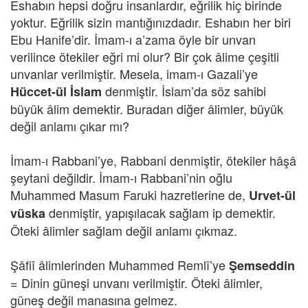
Eshabın hepsi doğru insanlardır, eğrilik hiç birinde
yoktur. Eğrilik sizin mantığınızdadır. Eshabın her biri
Ebu Hanife’dir. İmam-ı a’zama öyle bir unvan
verilince ötekiler eğri mi olur? Bir çok âlime çeşitli
unvanlar verilmiştir. Mesela, imam-ı Gazali’ye
denmiştir. İslam’da söz sahibi
Hüccet-ül İslam
büyük âlim demektir. Buradan diğer âlimler, büyük
değil anlamı çıkar mı?
İmam-ı Rabbani’ye, Rabbani denmiştir, ötekiler hâşâ
şeytani değildir. İmam-ı Rabbani’nin oğlu
Muhammed Masum Faruki hazretlerine de,
Urvet-ül
denmiştir, yapışılacak sağlam ip demektir.
vüska
Öteki âlimler sağlam değil anlamı çıkmaz.
Şâfiî âlimlerinden Muhammed Remlî’ye
Şemseddin
= Dinin güneşi unvanı verilmiştir. Öteki âlimler,
güneş değil manasına gelmez.