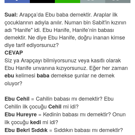
Arapça’da Ebu baba demektir. Araplar ilk
Sual:
çocuklarının adıyla anılır. Numan bin Sabit'in kızının
adı "Hanife" idi. Ebu Hanife, Hanife’nin babası
demektir. Ne diye Ebu Hanife, doğru inanan kimse
diye tarif ediyorsunuz?
CEVAP
Siz ya Arapçayı bilmiyorsunuz veya kasıtlı olarak
Ebu Hanife unvanına kızıyorsunuz. Eğer her zaman
kelimesi
demekse şunlar ne demek
ebu
baba
oluyor?
= Cahilin babası mı demektir? Ebu
Ebu Cehil
Cehilin ilk çocuğu
mi idi?
Cehil
= Kedinin babası mı demektir? Onun
Ebu Hureyre
ilk çocuğu
mi idi?
kedi
= Sıddıkın babası mı demektir?
Ebu Bekri Sıddık