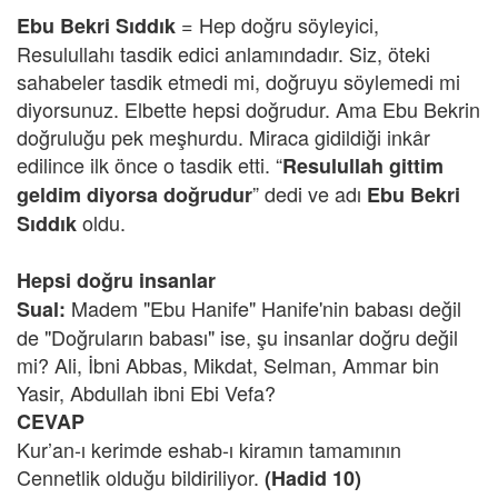
= Hep doğru söyleyici,
Ebu Bekri Sıddık
Resulullahı tasdik edici anlamındadır. Siz, öteki
sahabeler tasdik etmedi mi, doğruyu söylemedi mi
diyorsunuz. Elbette hepsi doğrudur. Ama Ebu Bekrin
doğruluğu pek meşhurdu. Miraca gidildiği inkâr
edilince ilk önce o tasdik etti. “
Resulullah gittim
” dedi ve adı
geldim diyorsa doğrudur
Ebu Bekri
oldu.
Sıddık
Hepsi doğru insanlar
Madem "Ebu Hanife" Hanife'nin babası değil
Sual:
de "Doğruların babası" ise, şu insanlar doğru değil
mi? Ali, İbni Abbas, Mikdat, Selman, Ammar bin
Yasir, Abdullah ibni Ebi Vefa?
CEVAP
Kur’an-ı kerimde eshab-ı kiramın tamamının
Cennetlik olduğu bildiriliyor.
(Hadid 10)