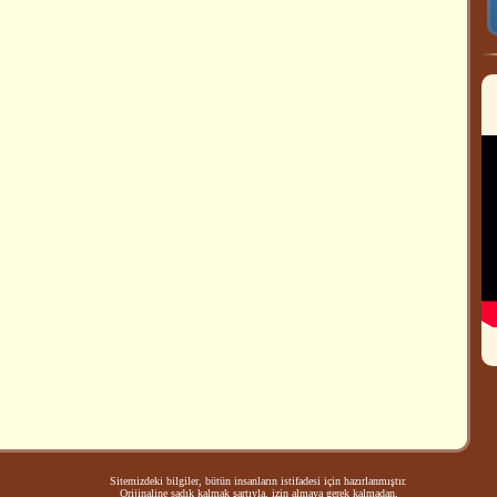
Sitemizdeki bilgiler, bütün insanların istifadesi için hazırlanmıştır.
Orijinaline sadık kalmak şartıyla, izin almaya gerek kalmadan,