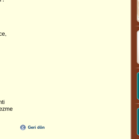
ce,
ti
gezme
Geri dön