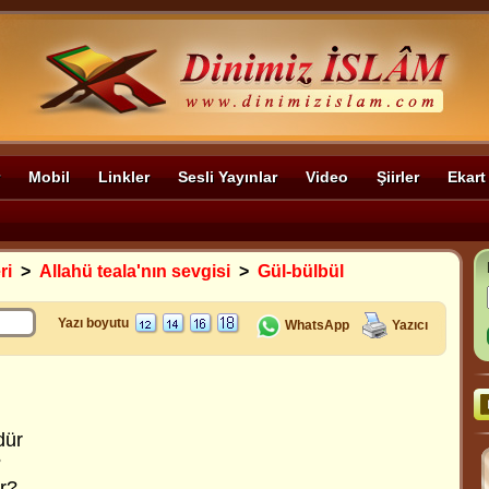
Mobil
Linkler
Sesli Yayınlar
Video
Şiirler
Ekart
ri
>
Allahü teala'nın sevgisi
>
Gül-bülbül
Yazı boyutu
WhatsApp
Yazıcı
dür
?
r?