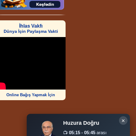
İhlas Vakfı
Dünya İçin Paylaşma Vakti
Online Bağış Yapmak İçin
×
Huzura Doğru
Ziyaretçi Sayısı
📺
05:15 - 05:45
arası
252.004.072