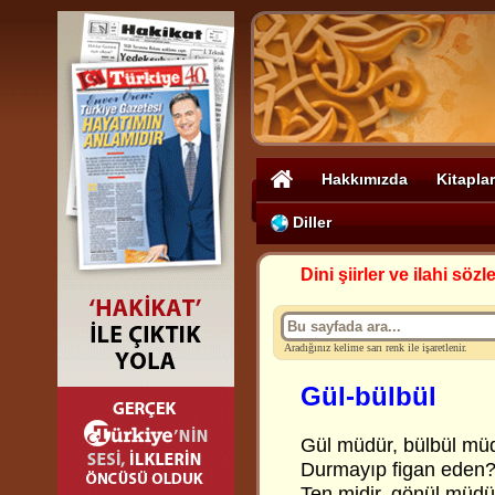
Hakkımızda
Kitaplar
Diller
Dini şiirler ve ilahi sözle
Aradığınız kelime sarı renk ile işaretlenir.
Gül-bülbül
Gül müdür, bülbül mü
Durmayıp figan eden
Ten midir, gönül müdü