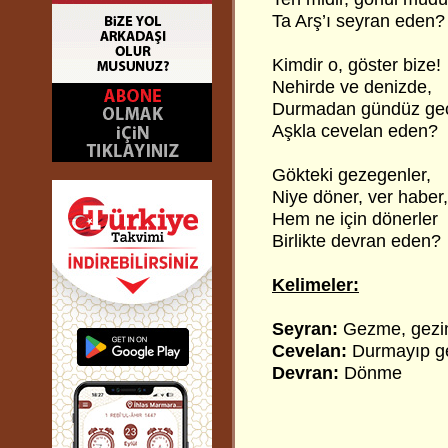
Ta Arş’ı seyran eden?
Kimdir o, göster bize!
Nehirde ve denizde,
Durmadan gündüz ge
Aşkla cevelan eden?
Gökteki gezegenler,
Niye döner, ver haber,
Hem ne için dönerler
Birlikte devran eden?
Kelimeler:
Seyran:
Gezme, gezin
Cevelan:
Durmayıp 
Devran:
Dönme