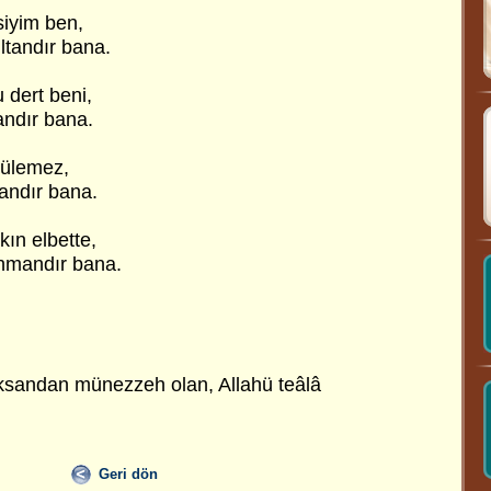
siyim ben,
ltandır bana.
 dert beni,
andır bana.
nülemez,
andır bana.
ın elbette,
hmandır bana.
ksandan münezzeh olan, Allahü teâlâ
Geri dön