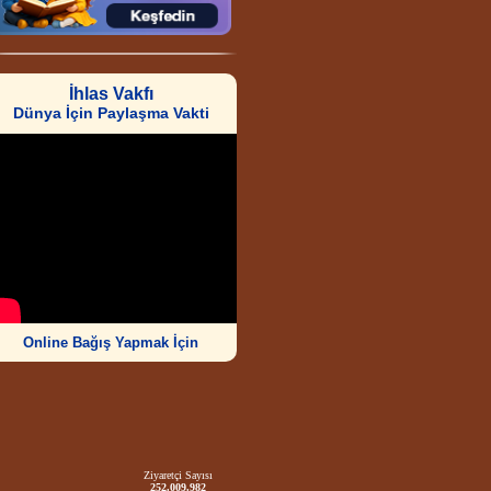
İhlas Vakfı
Dünya İçin Paylaşma Vakti
Online Bağış Yapmak İçin
Ziyaretçi Sayısı
252.009.982