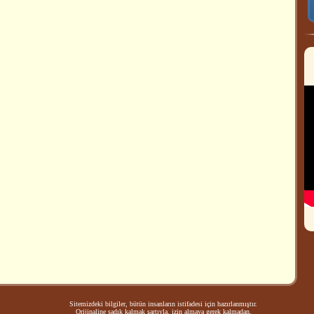
Sitemizdeki bilgiler, bütün insanların istifadesi için hazırlanmıştır.
Orijinaline sadık kalmak şartıyla, izin almaya gerek kalmadan,