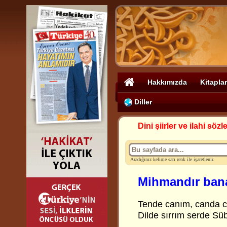
Hakkımızda
Kitaplar
Diller
Dini şiirler ve ilahi sözle
Aradığınız kelime sarı renk ile işaretlenir.
Mihmandır ban
Tende canım, canda c
Dilde sırrım serde Sü