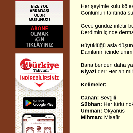
Her şeyimle kulu köle
Gönlümün tahtında su
Gece gündüz inletir bu
Derdimin içinde derm
Büyüklüğü asla düşü
Damlanın içinde umm
Bana benden daha yak
Niyazi
der: Her an mi
Kelimeler:
Canan:
Sevgili
Sübhan:
Her türlü no
Umman:
Okyanus
Mihman:
Misafir