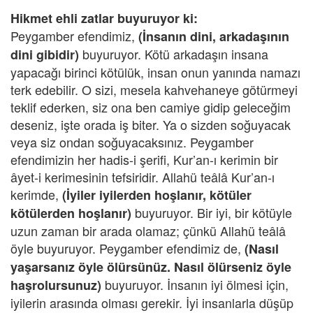
Hikmet ehli zatlar buyuruyor ki:
Peygamber efendimiz,
(İnsanın dini, arkadaşının
buyuruyor. Kötü arkadaşın insana
dini gibidir)
yapacağı birinci kötülük, insan onun yanında namazı
terk edebilir. O sizi, mesela kahvehaneye götürmeyi
teklif ederken, siz ona ben camiye gidip geleceğim
deseniz, işte orada iş biter. Ya o sizden soğuyacak
veya siz ondan soğuyacaksınız. Peygamber
efendimizin her hadis-i şerifi, Kur’an-ı kerimin bir
âyet-i kerimesinin tefsiridir. Allahü teâlâ Kur’an-ı
kerimde,
(İyiler iyilerden hoşlanır, kötüler
buyuruyor. Bir iyi, bir kötüyle
kötülerden hoşlanır)
uzun zaman bir arada olamaz; çünkü Allahü teâlâ
öyle buyuruyor. Peygamber efendimiz de,
(Nasıl
yaşarsanız öyle ölürsünüz. Nasıl ölürseniz öyle
buyuruyor. İnsanın iyi ölmesi için,
haşrolursunuz)
iyilerin arasında olması gerekir. İyi insanlarla düşüp