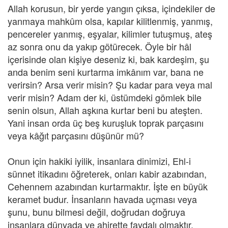
Allah korusun, bir yerde yangın çıksa, içindekiler de
yanmaya mahkûm olsa, kapılar kilitlenmiş, yanmış,
pencereler yanmış, eşyalar, kilimler tutuşmuş, ateş
az sonra onu da yakıp götürecek. Öyle bir hâl
içerisinde olan kişiye deseniz ki, bak kardeşim, şu
anda benim seni kurtarma imkânım var, bana ne
verirsin? Arsa verir misin? Şu kadar para veya mal
verir misin? Adam der ki, üstümdeki gömlek bile
senin olsun, Allah aşkına kurtar beni bu ateşten.
Yani insan orda üç beş kuruşluk toprak parçasını
veya kâğıt parçasını düşünür mü?
Onun için hakiki iyilik, insanlara dinimizi, Ehl-i
sünnet itikadını öğreterek, onları kabir azabından,
Cehennem azabından kurtarmaktır. İşte en büyük
keramet budur. İnsanların havada uçması veya
şunu, bunu bilmesi değil, doğrudan doğruya
insanlara dünyada ve ahirette faydalı olmaktır.