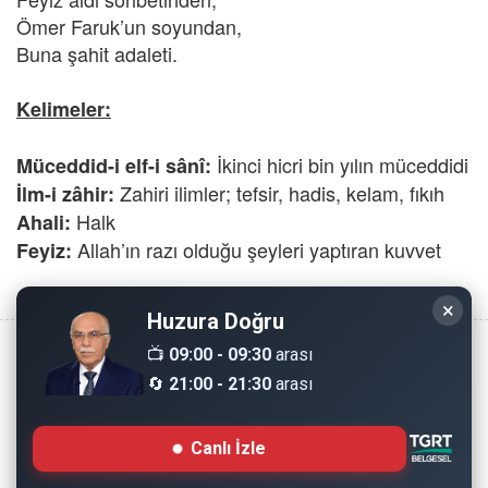
Ömer Faruk’un soyundan,
Buna şahit adaleti.
Kelimeler:
İkinci hicri bin yılın müceddidi
Müceddid-i elf-i sânî:
Zahiri ilimler; tefsir, hadis, kelam, fıkıh
İlm-i zâhir:
Halk
Ahali:
Allah’ın razı olduğu şeyleri yaptıran kuvvet
Feyiz:
×
Huzura Doğru
📺
09:00 - 09:30
arası
🔄
21:00 - 21:30
arası
Copyright © 2008 - Dinimiz İslam. Her Hakkı Saklıdır.
Canlı İzle
Sitemizdeki bilgiler, bütün insanların istifadesi için
hazırlanmıştır. Orijinaline sadık kalmak şartıyla, izin