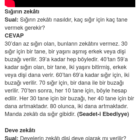
Sığırın zekâtı
Sığırın zekâtı nasıldır, kaç sığır için kaç tane
Sual:
vermek gerekir?
CEVAP
30’dan az sığırı olan, bunların zekâtını vermez. 30
sığır için bir tane, bir yaşını aşmış erkek veya dişi
buzağı verilir. 39’a kadar hep böyledir. 40’tan 59’a
kadar sığırı olan, bir tane, iki yaşını bitirmiş, erkek
veya dişi dana verir. 60’tan 69’a kadar sığır için, iki
buzağı verilir. 70 sığır için, bir dana ile bir buzağı
verilir. 70’ten sonra, her 10 tane için, böyle hesap
edilir. Her 30 tane için bir buzağı, her 40 tane için bir
dana artmaktadır. 80 olunca, iki dana artmaktadır.
Manda zekâtı da sığır gibidir.
(Seadet-i Ebediyye)
Deve zekâtı
Develerin zekâtı dişi deve olarak mı verilir?
Sual: