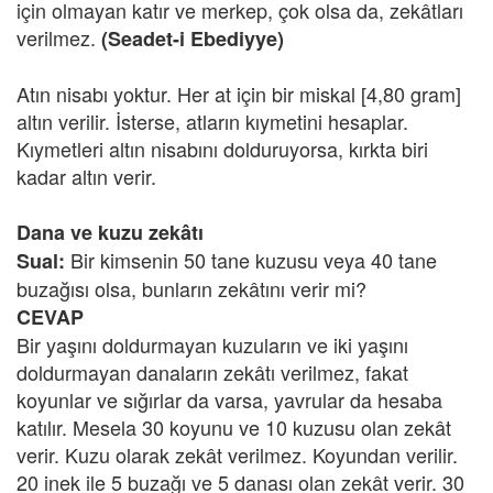
için olmayan katır ve merkep, çok olsa da, zekâtları
verilmez.
(Seadet-i Ebediyye)
Atın nisabı yoktur. Her at için bir miskal [4,80 gram]
altın verilir. İsterse, atların kıymetini hesaplar.
Kıymetleri altın nisabını dolduruyorsa, kırkta biri
kadar altın verir.
Dana ve kuzu zekâtı
Bir kimsenin 50 tane kuzusu veya 40 tane
Sual:
buzağısı olsa, bunların zekâtını verir mi?
CEVAP
Bir yaşını doldurmayan kuzuların ve iki yaşını
doldurmayan danaların zekâtı verilmez, fakat
koyunlar ve sığırlar da varsa, yavrular da hesaba
katılır. Mesela 30 koyunu ve 10 kuzusu olan zekât
verir. Kuzu olarak zekât verilmez. Koyundan verilir.
20 inek ile 5 buzağı ve 5 danası olan zekât verir. 30