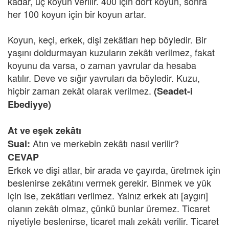
kadar, üç koyun verilir. 400 için dört koyun, sonra
her 100 koyun için bir koyun artar.
Koyun, keçi, erkek, dişi zekâtları hep böyledir. Bir
yaşını doldurmayan kuzuların zekâtı verilmez, fakat
koyunu da varsa, o zaman yavrular da hesaba
katılır. Deve ve sığır yavruları da böyledir. Kuzu,
hiçbir zaman zekât olarak verilmez.
(Seadet-i
Ebediyye)
At ve eşek zekâtı
Atın ve merkebin zekâtı nasıl verilir?
Sual:
CEVAP
Erkek ve dişi atlar, bir arada ve çayırda, üretmek için
beslenirse zekâtını vermek gerekir. Binmek ve yük
için ise, zekâtları verilmez. Yalnız erkek atı [aygırı]
olanın zekâtı olmaz, çünkü bunlar üremez. Ticaret
niyetiyle beslenirse, ticaret malı zekâtı verilir. Ticaret