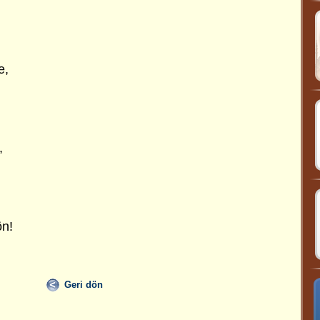
e,
,
,
ön!
Geri dön