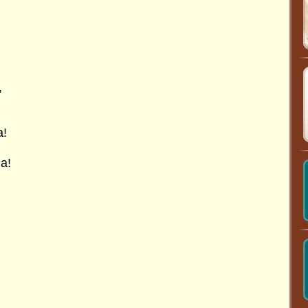
,
a!
a!