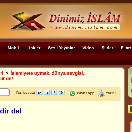
Mobil
Linkler
Sesli Yayınlar
Video
Şiirler
Ekart
ri
>
İslamiyete uymak, dünya sevgisi,
dir de!
Yazı boyutu
WhatsApp
Yazıcı
rdir de!