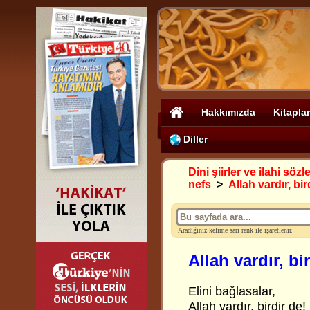
Hakkımızda
Kitaplar
Diller
Dini şiirler ve ilahi sözle
nefs
>
Allah vardır, bir
Aradığınız kelime sarı renk ile işaretlenir.
Allah vardır, bi
Elini bağlasalar,
Allah vardır, birdir de!