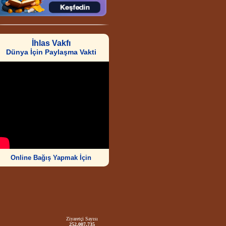
İhlas Vakfı
Dünya İçin Paylaşma Vakti
Online Bağış Yapmak İçin
Ziyaretçi Sayısı
252.007.735