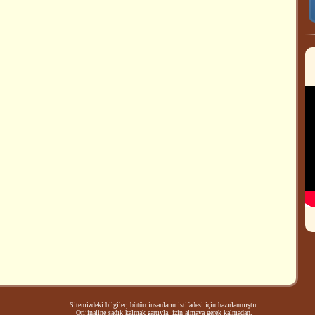
Sitemizdeki bilgiler, bütün insanların istifadesi için hazırlanmıştır.
Orijinaline sadık kalmak şartıyla, izin almaya gerek kalmadan,