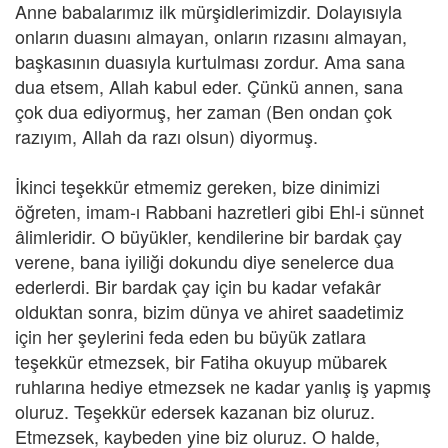
Anne babalarımız ilk mürşidlerimizdir. Dolayısıyla
onların duasını almayan, onların rızasını almayan,
başkasının duasıyla kurtulması zordur. Ama sana
dua etsem, Allah kabul eder. Çünkü annen, sana
çok dua ediyormuş, her zaman (Ben ondan çok
razıyım, Allah da razı olsun) diyormuş.
İkinci teşekkür etmemiz gereken, bize dinimizi
öğreten, imam-ı Rabbani hazretleri gibi Ehl-i sünnet
âlimleridir. O büyükler, kendilerine bir bardak çay
verene, bana iyiliği dokundu diye senelerce dua
ederlerdi. Bir bardak çay için bu kadar vefakâr
olduktan sonra, bizim dünya ve ahiret saadetimiz
için her şeylerini feda eden bu büyük zatlara
teşekkür etmezsek, bir Fatiha okuyup mübarek
ruhlarına hediye etmezsek ne kadar yanlış iş yapmış
oluruz. Teşekkür edersek kazanan biz oluruz.
Etmezsek, kaybeden yine biz oluruz. O halde,