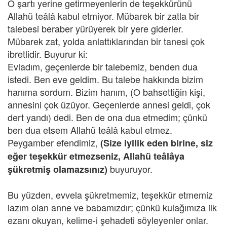
O şartı yerine getirmeyenlerin de teşekkürünü
Allahü teâlâ kabul etmiyor. Mübarek bir zatla bir
talebesi beraber yürüyerek bir yere giderler.
Mübarek zat, yolda anlattıklarından bir tanesi çok
ibretlidir. Buyurur ki:
Evladım, geçenlerde bir talebemiz, benden dua
istedi. Ben eve geldim. Bu talebe hakkında bizim
hanıma sordum. Bizim hanım, (O bahsettiğin kişi,
annesini çok üzüyor. Geçenlerde annesi geldi, çok
dert yandı) dedi. Ben de ona dua etmedim; çünkü
ben dua etsem Allahü teâlâ kabul etmez.
Peygamber efendimiz,
(Size iyilik eden birine, siz
eğer teşekkür etmezseniz, Allahü teâlâya
buyuruyor.
şükretmiş olamazsınız)
Bu yüzden, evvela şükretmemiz, teşekkür etmemiz
lazım olan anne ve babamızdır; çünkü kulağımıza ilk
ezanı okuyan, kelime-i şehadeti söyleyenler onlar.