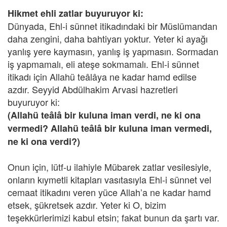
Hikmet ehli zatlar buyuruyor ki:
Dünyada, Ehl-i sünnet itikadındaki bir Müslümandan
daha zengini, daha bahtiyarı yoktur. Yeter ki ayağı
yanlış yere kaymasın, yanlış iş yapmasın. Sormadan
iş yapmamalı, eli ateşe sokmamalı. Ehl-i sünnet
itikadı için Allahü teâlâya ne kadar hamd edilse
azdır. Seyyid Abdülhakim Arvasi hazretleri
buyuruyor ki:
(Allahü teâlâ bir kuluna iman verdi, ne ki ona
vermedi? Allahü teâlâ bir kuluna iman vermedi,
ne ki ona verdi?)
Onun için, lütf-u ilahiyle Mübarek zatlar vesilesiyle,
onların kıymetli kitapları vasıtasıyla Ehl-i sünnet vel
cemaat itikadını veren yüce Allah’a ne kadar hamd
etsek, şükretsek azdır. Yeter ki O, bizim
teşekkürlerimizi kabul etsin; fakat bunun da şartı var.