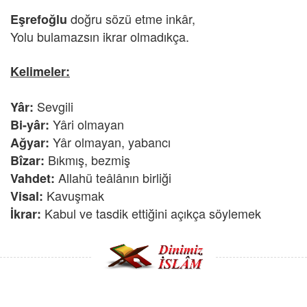
doğru sözü etme inkâr,
Eşrefoğlu
Yolu bulamazsın ikrar olmadıkça.
Kelimeler:
Sevgili
Yâr:
Yâri olmayan
Bi-yâr:
Yâr olmayan, yabancı
Ağyar:
Bıkmış, bezmiş
Bîzar:
Allahü teâlânın birliği
Vahdet:
Kavuşmak
Visal:
Kabul ve tasdik ettiğini açıkça söylemek
İkrar: