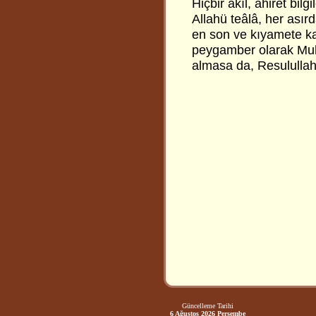
Hiçbir akıl, ahiret bil
Allahü teâlâ, her ası
en son ve kıyamete k
peygamber olarak Muh
almasa da, Resulullahı
Güncelleme Tarihi
6 Ağustos 2026 Perşembe