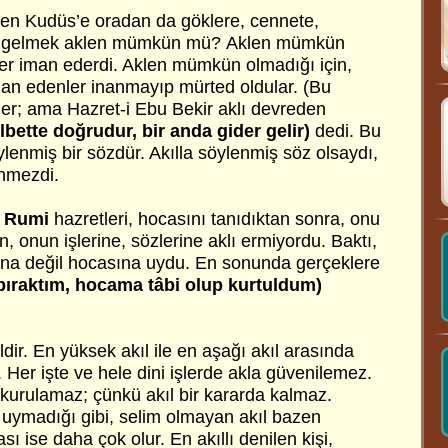
den Kudüs’e oradan da göklere, cennete,
i gelmek aklen mümkün mü?
Aklen mümkün
ler iman ederdi. Aklen mümkün olmadığı için,
man edenler inanmayıp mürted oldular. (Bu
ler; ama Hazret-i Ebu Bekir aklı devreden
bette doğrudur, bir anda gider gelir)
dedi. Bu
öylenmiş bir sözdür. Akılla söylenmiş söz olsaydı,
nmezdi.
i Rumi
hazretleri, hocasını tanıdıktan sonra, onu
 onun işlerine, sözlerine aklı ermiyordu. Baktı,
klına değil hocasına uydu. En sonunda gerçeklere
 bıraktım, hocama tâbi olup kurtuldum)
ldir. En yüksek akıl ile en aşağı akıl arasında
. Her işte ve hele dini işlerde akla güvenilemez.
ne kurulamaz; çünkü akıl bir kararda kalmaz.
e uymadığı gibi, selim olmayan akıl bazen
ı ise daha çok olur. En akıllı denilen kişi,