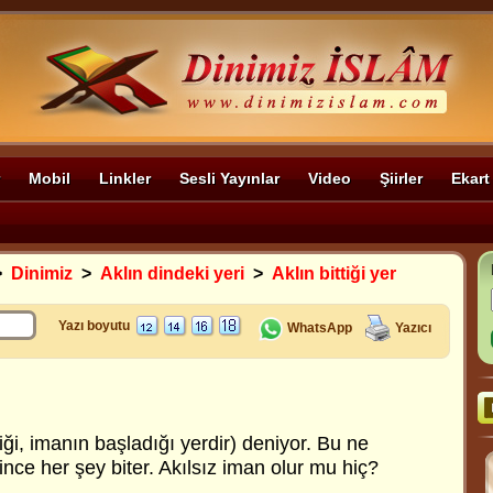
Mobil
Linkler
Sesli Yayınlar
Video
Şiirler
Ekart
>
Dinimiz
>
Aklın dindeki yeri
>
Aklın bittiği yer
Yazı boyutu
WhatsApp
Yazıcı
ttiği, imanın başladığı yerdir) deniyor. Bu ne
itince her şey biter. Akılsız iman olur mu hiç?