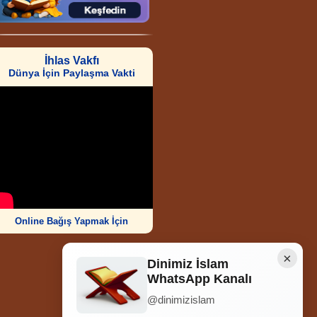
İhlas Vakfı
Dünya İçin Paylaşma Vakti
Online Bağış Yapmak İçin
×
Dinimiz İslam
WhatsApp Kanalı
@dinimizislam
Ziyaretçi Sayısı
252.006.138