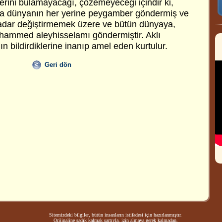
gilerini bulamayacağı, çözemeyeceği içindir ki,
rda dünyanın her yerine peygamber göndermiş ve
adar değiştirmemek üzere ve bütün dünyaya,
ammed aleyhisselamı göndermiştir. Aklı
n bildirdiklerine inanıp amel eden kurtulur.
Geri dön
Sitemizdeki bilgiler, bütün insanların istifadesi için hazırlanmıştır.
Orijinaline sadık kalmak şartıyla, izin almaya gerek kalmadan,