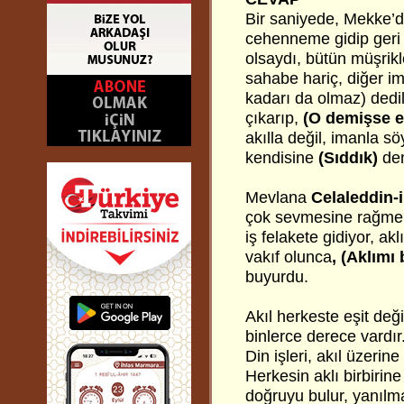
Bir saniyede, Mekke’
cehenneme gidip ger
olsaydı, bütün müşrik
sahabe hariç, diğer i
kadarı da olmaz) dedi
çıkarıp,
(O demişse el
akılla değil, imanla s
kendisine
(Sıddık)
de
Mevlana
Celaleddin-
çok sevmesine rağmen,
iş felakete gidiyor, a
vakıf olunca
, (Aklımı
buyurdu.
Akıl herkeste eşit deği
binlerce derece vardır
Din işleri, akıl üzeri
Herkesin aklı birbirin
doğruyu bulur, yanılmas