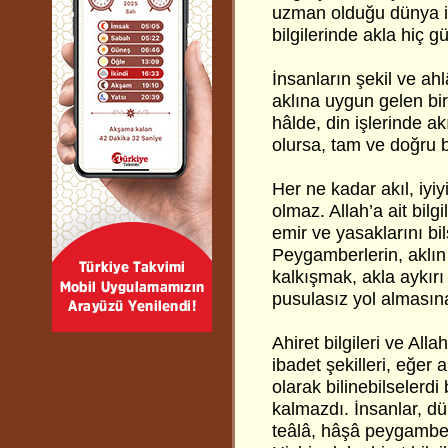
uzman olduğu dünya iş
bilgilerinde akla hiç 
İnsanların şekil ve ahlâk
aklına uygun gelen bir
hâlde, din işlerinde ak
olursa, tam ve doğru b
Her ne kadar akıl, iyiy
olmaz. Allah’a ait bilg
emir ve yasaklarını bi
Peygamberlerin, aklın
kalkışmak, akla aykırı
pusulasız yol almasın
Ahiret bilgileri ve Al
ibadet şekilleri, eğer 
olarak bilinebilseler
kalmazdı. İnsanlar, dü
teâlâ, hâşâ peygamber