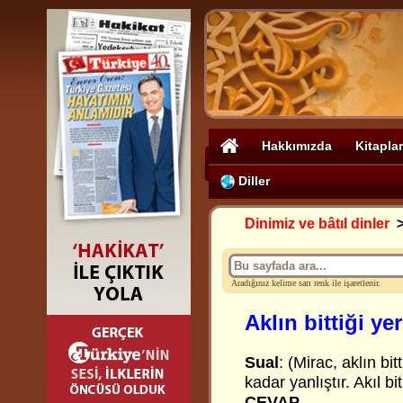
Hakkımızda
Kitaplar
Diller
Dinimiz ve bâtıl dinler
Aradığınız kelime sarı renk ile işaretlenir.
Aklın bittiği yer
Sual
: (Mirac, aklın bi
kadar yanlıştır. Akıl b
CEVAP