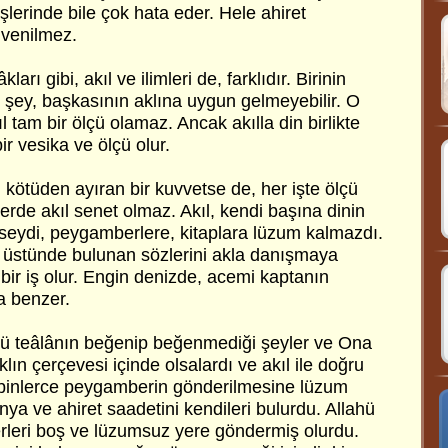
lerinde bile çok hata eder. Hele ahiret
güvenilmez.
ları gibi, akıl ve ilimleri de, farklıdır. Birinin
 şey, başkasının aklına uygun gelmeyebilir. O
ıl tam bir ölçü olamaz. Ancak akılla din birlikte
ir vesika ve ölçü olur.
i kötüden ayıran bir kuvvetse de, her işte ölçü
ilerde akıl senet olmaz. Akıl, kendi başına dinin
lseydi, peygamberlere, kitaplara lüzum kalmazdı.
 üstünde bulunan sözlerini akla danışmaya
 bir iş olur. Engin denizde, acemi kaptanın
a benzer.
lahü teâlânın beğenip beğenmediği şeyler ve Ona
aklın çerçevesi içinde olsalardı ve akıl ile doğru
di binlerce peygamberin gönderilmesine lüzum
nya ve ahiret saadetini kendileri bulurdu. Allahü
leri boş ve lüzumsuz yere göndermiş olurdu.