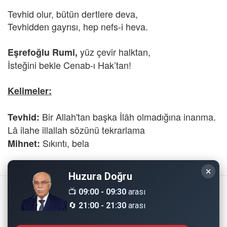
Tevhid olur, bütün dertlere deva,
Tevhidden gayrısı, hep nefs-i heva.
yüz çevir halktan,
Eşrefoğlu Rumi,
İsteğini bekle Cenab-ı Hak’tan!
Kelimeler:
Bir Allah'tan başka İlâh olmadığına inanma.
Tevhid:
Lâ ilahe illallah sözünü tekrarlama
Sıkıntı, bela
Mihnet:
×
Huzura Doğru
📺
09:00 - 09:30
arası
🔄
21:00 - 21:30
arası
Copyright © 2008 - Dinimiz İslam. Her Hakkı Saklıdır.