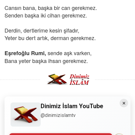
Cansın bana, başka bir can gerekmez.
Senden başka iki cihan gerekmez.
Derdin, dertlerime kesin şifadır,
Yeter bu dert artık, derman gerekmez.
sende aşk varken,
Eşrefoğlu Rumi,
Bana yeter başka ihsan gerekmez.
×
Copyright © 2008 - Dinimiz İslam. Her Hakkı Saklıdır.
Dinimiz İslam YouTube
@dinimizislamtv
Sitemizdeki bilgiler, bütün insanların istifadesi için
hazırlanmıştır. Orijinaline sadık kalmak şartıyla, izin
almaya gerek kalmadan, herkes istediği gibi alıp istifade