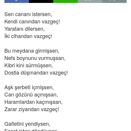
Sen cananı istersen,
Kendi canından vazgeç!
Yaratanı dilersen,
İki cihandan vazgeç!
Bu meydana girmişsen,
Nefs boynunu vurmuşsan,
Kibri kini sürmüşsen,
Dostla düşmandan vazgeç!
Aşk şerbeti içmişsen,
Can gözünü açmışsan,
Haramlardan kaçmışsan,
Zarar ziyandan vazgeç!
Gafletini yendiysen,
Fesat işten döndüysen,