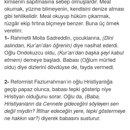
kimsenin sapıtmasına sebep olmuşlardır. Meal
okumak, yüzme bilmeyenin, kendisini denize atması
gibi tehlikelidir. Meal okuyup hüküm çıkarmak,
rüzgâr ekip fırtına biçmeye benzer. Buna üç örnek
verelim:
Rahmetli Molla Sadreddin, çocuklarına,
1-
(Dini
diye nasihat ederdi.
aslından, Kur’an’dan öğrenin)
Oğlu Ondokuzcu oldu,
(Kur’an’dan başka şeyi kabul
demeye başladı. Babası (Oğlum mürted
etmem)
oldu) diye dizlerini dövdüyse de, fayda vermedi.
Reformist Fazlurrahman’ın oğlu Hristiyanlığa
2-
geçip papaz olunca, babası tepki gösterip niye
Hristiyan olduğunu sorar. Oğlu da,
(Baba,
Hristiyanların da Cennete gideceğini söyleyen sen
değil miydin? İftihar edeceğin yere, tepki göstermeye
diyerek babasını susturur.
ne hakkın var?)