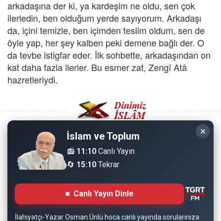
arkadaşına der ki, ya kardeşim ne oldu, sen çok
ilerledin, ben olduğum yerde sayıyorum. Arkadaşı
da, içini temizle, ben içimden teslim oldum, sen de
öyle yap, her şey kalben peki demene bağlı der. O
da tevbe istigfar eder. İlk sohbette, arkadaşından on
kat daha fazla ilerler. Bu esmer zat, Zengî Atâ
hazretleriydi.
×
İslam ve Toplum
Copyright © 2008 - Dinimiz İslam. Her Hakkı Saklıdır.
📻
11:10
Canlı Yayın
🔄
15:10
Tekrar
Sitemizdeki bilgiler, bütün insanların istifadesi için
hazırlanmıştır. Orijinaline sadık kalmak şartıyla, izin
Canlı Yayın Dinle
almaya gerek kalmadan, herkes istediği gibi alıp istifade
edebilir.
İlahiyatçı-Yazar Osman Ünlü hoca canlı yayında sorularınıza