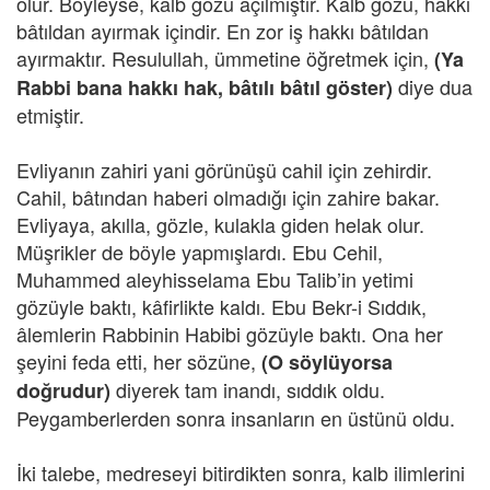
olur. Böyleyse, kalb gözü açılmıştır. Kalb gözü, hakkı
bâtıldan ayırmak içindir. En zor iş hakkı bâtıldan
ayırmaktır. Resulullah, ümmetine öğretmek için,
(Ya
diye dua
Rabbi bana hakkı hak, bâtılı bâtıl göster)
etmiştir.
Evliyanın zahiri yani görünüşü cahil için zehirdir.
Cahil, bâtından haberi olmadığı için zahire bakar.
Evliyaya, akılla, gözle, kulakla giden helak olur.
Müşrikler de böyle yapmışlardı. Ebu Cehil,
Muhammed aleyhisselama Ebu Talib’in yetimi
gözüyle baktı, kâfirlikte kaldı. Ebu Bekr-i Sıddık,
âlemlerin Rabbinin Habibi gözüyle baktı. Ona her
şeyini feda etti, her sözüne,
(O söylüyorsa
diyerek tam inandı, sıddık oldu.
doğrudur)
Peygamberlerden sonra insanların en üstünü oldu.
İki talebe, medreseyi bitirdikten sonra, kalb ilimlerini