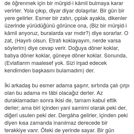
de öğrenmek için bir mürşid-i kâmil bulmaya karar
verirler. Yola çıkıp, diyar diyar dolaşırlar. Bir gün bir
yere gelirler. Esmer bir zatın, çıplak ayakla, dikenler
üzerinde yürüdüğünü görünce ona, (Biz bir mürşid-i
kâmil arıyoruz, buralarda var mıdır?) diye sorarlar. O
zat, (Hayırlı olsun. Etrafı koklayayım, nerde varsa
söylerim) diye cevap verir. Doğuya döner koklar,
batıya döner koklar, güneye döner koklar. Sonunda,
(Evlatlarım maalesef yok. Sizi irşad edecek
kendimden başkasını bulamadım) der.
İki arkadaş bu esmer adama şaşırır, sırtında çalı çırpı
olan bu adama mı tâbi olacağız derler. Az
duraklamadan sonra ikisi de, tamam kabul ettik
derler; ama biri içinden yani samimi olarak peki der,
diğeri usulen peki der. Dergâha gelirler, içinden peki
diyen kısa zamanda inanılmaz derecede bir
terakkiye varır. Öteki de yerinde sayar. Bir gün