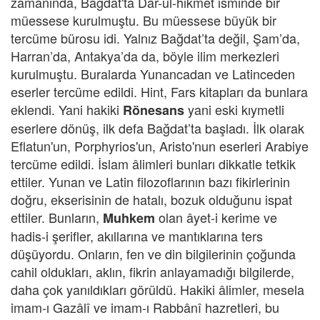
zamanında, Bağdat'ta Dâr-ül-hikmet isminde bir
müessese kurulmuştu. Bu müessese büyük bir
tercüme bürosu idi. Yalnız Bağdat’ta değil, Şam’da,
Harran’da, Antakya’da da, böyle ilim merkezleri
kurulmuştu. Buralarda Yunancadan ve Latinceden
eserler tercüme edildi. Hint, Fars kitapları da bunlara
eklendi. Yani hakiki
yani eski kıymetli
Rönesans
eserlere dönüş, ilk defa Bağdat’ta başladı. İlk olarak
Eflatun'un, Porphyrios'un, Aristo'nun eserleri Arabiye
tercüme edildi. İslam âlimleri bunları dikkatle tetkik
ettiler. Yunan ve Latin filozoflarının bazı fikirlerinin
doğru, ekserisinin de hatalı, bozuk olduğunu ispat
ettiler. Bunların,
olan âyet-i kerime ve
Muhkem
hadis-i şerifler, akıllarına ve mantıklarına ters
düşüyordu. Onların, fen ve din bilgilerinin çoğunda
cahil oldukları, aklın, fikrin anlayamadığı bilgilerde,
daha çok yanıldıkları görüldü. Hakiki âlimler, mesela
imam-ı Gazâlî ve imam-ı Rabbânî hazretleri, bu