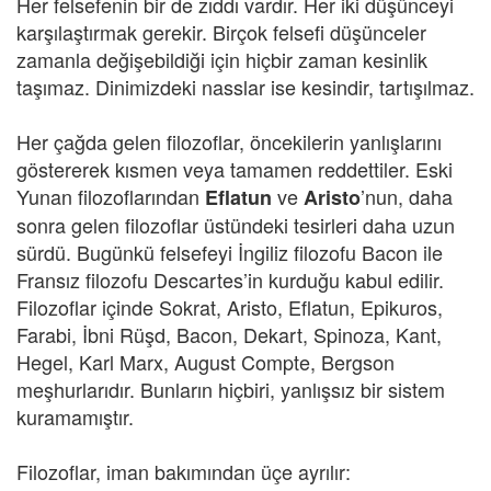
Her felsefenin bir de zıddı vardır. Her iki düşünceyi
karşılaştırmak gerekir. Birçok felsefi düşünceler
zamanla değişebildiği için hiçbir zaman kesinlik
taşımaz. Dinimizdeki nasslar ise kesindir, tartışılmaz.
Her çağda gelen filozoflar, öncekilerin yanlışlarını
göstererek kısmen veya tamamen reddettiler. Eski
Yunan filozoflarından
ve
’nun, daha
Eflatun
Aristo
sonra gelen filozoflar üstündeki tesirleri daha uzun
sürdü. Bugünkü felsefeyi İngiliz filozofu Bacon ile
Fransız filozofu Descartes’in kurduğu kabul edilir.
Filozoflar içinde Sokrat, Aristo, Eflatun, Epikuros,
Farabi, İbni Rüşd, Bacon, Dekart, Spinoza, Kant,
Hegel, Karl Marx, August Compte, Bergson
meşhurlarıdır. Bunların hiçbiri, yanlışsız bir sistem
kuramamıştır.
Filozoflar, iman bakımından üçe ayrılır: