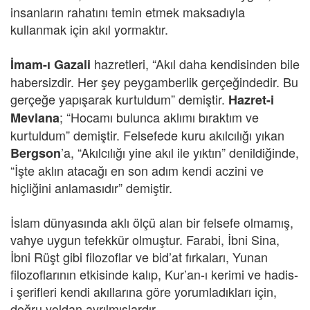
insanların rahatını temin etmek maksadıyla
kullanmak için akıl yormaktır.
hazretleri, “Akıl daha kendisinden bile
İmam-ı Gazali
habersizdir. Her şey peygamberlik gerçeğindedir. Bu
gerçeğe yapışarak kurtuldum” demiştir.
Hazret-i
; “Hocamı bulunca aklımı bıraktım ve
Mevlana
kurtuldum” demiştir. Felsefede kuru akılcılığı yıkan
’a, “Akılcılığı yine akıl ile yıktın” denildiğinde,
Bergson
“İşte aklın atacağı en son adım kendi aczini ve
hiçliğini anlamasıdır” demiştir.
İslam dünyasında aklı ölçü alan bir felsefe olmamış,
vahye uygun tefekkür olmuştur. Farabi, İbni Sina,
İbni Rüşt gibi filozoflar ve bid’at fırkaları, Yunan
filozoflarının etkisinde kalıp, Kur’an-ı kerimi ve hadis-
i şerifleri kendi akıllarına göre yorumladıkları için,
doğru yoldan ayrılmışlardır.