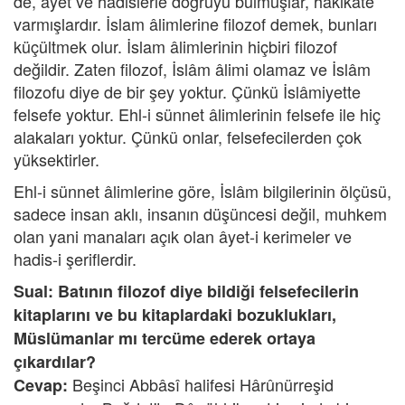
de, âyet ve hadislerle doğruyu bulmuşlar, hakikate
varmışlardır. İslam âlimlerine filozof demek, bunları
küçültmek olur. İslam âlimlerinin hiçbiri filozof
değildir. Zaten filozof, İslâm âlimi olamaz ve İslâm
filozofu diye de bir şey yoktur. Çünkü İslâmiyette
felsefe yoktur. Ehl-i sünnet âlimlerinin felsefe ile hiç
alakaları yoktur. Çünkü onlar, felsefecilerden çok
yüksektirler.
Ehl-i sünnet âlimlerine göre, İslâm bilgilerinin ölçüsü,
sadece insan aklı, insanın düşüncesi değil, muhkem
olan yani manaları açık olan âyet-i kerimeler ve
hadis-i şeriflerdir.
Sual: Batının filozof diye bildiği felsefecilerin
kitaplarını ve bu kitaplardaki bozuklukları,
Müslümanlar mı tercüme ederek ortaya
çıkardılar?
Beşinci Abbâsî halifesi Hârûnürreşid
Cevap: