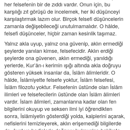
her felsefenin bir de zıddı vardır. Onun için, bu
karşılığı zıt görüşü de incelemek, her iki düşünceyi
karşılaştırmak lazım olur. Birçok felsefi düşüncelerin
zamanla değişebileceği unutulmamalıdır. O hâlde,
felsefi düşünceler, hiçbir zaman kesinlik taşımaz.
Yalnız akla uyup, yalnız ona güvenip, aklın ermediği
şeylerde yanılan kimse, felsefecidir. Aklın erdiği
şeylerde ona güvenen, aklın ermediği, yanıldığı
yerlerde, Kur’ân-ı kerimin ışığı altında akla doğruyu
gösteren yüksek insanlar da, İslâm âlimleridir. O
hâlde, İslâmiyette felsefe yoktur, İslâm felsefesi,
İslâm filozofu yoktur. Felsefenin üstünde olan İslâm
ilimleri ve felsefecilerin üstünde olan İslâm âlimleri
vardır. İslam âlimleri, zamanlarına kadar olan fen
bilgilerini okuyup ve seksen ilmi iyi öğrendikten
sonra, İslâmiyetin gösterdiği yolda, kalplerini açarak,
nefislerini temizleyerek, aklın erişemediği bilgilerde