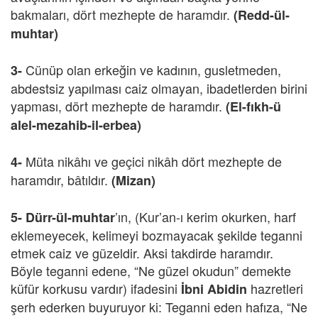
bakmaları, dört mezhepte de haramdır.
(Redd-ül-
muhtar)
Cünüp olan erkeğin ve kadının, gusletmeden,
3-
abdestsiz yapılması caiz olmayan, ibadetlerden birini
yapması, dört mezhepte de haramdır.
(El-fıkh-ü
alel-mezahib-il-erbea)
Müta nikâhı ve geçici nikâh dört mezhepte de
4-
haramdır, bâtıldır.
(Mizan)
’ın, (Kur’an-ı kerim okurken, harf
5-
Dürr-ül-muhtar
eklemeyecek, kelimeyi bozmayacak şekilde teganni
etmek caiz ve güzeldir. Aksi takdirde haramdır.
Böyle teganni edene, “Ne güzel okudun” demekte
küfür korkusu vardır) ifadesini
hazretleri
İbni Abidin
şerh ederken buyuruyor ki: Teganni eden hafıza, “Ne