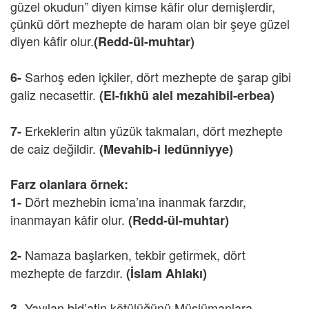
güzel okudun” diyen kimse kâfir olur demişlerdir,
çünkü dört mezhepte de haram olan bir şeye güzel
diyen kâfir olur.
(Redd-ül-muhtar)
Sarhoş eden içkiler, dört mezhepte de şarap gibi
6-
galiz necasettir.
(El-fıkhü alel mezahibil-erbea)
Erkeklerin altın yüzük takmaları, dört mezhepte
7-
de caiz değildir.
(Mevahib-i ledünniyye)
Farz olanlara örnek:
Dört mezhebin icma’ına inanmak farzdır,
1-
inanmayan kâfir olur.
(Redd-ül-muhtar)
Namaza başlarken, tekbir getirmek, dört
2-
mezhepte de farzdır.
(İslam Ahlakı)
Yayılan bid’atin kötülüğünü Müslümanlara
3-