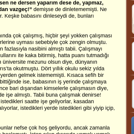
, sen ne dersen yaparım dese de, yapmaz,
dan vazgeç!”
demişse de dinletememişti. Ne
. Keşke babasını dinleseydi de, bunları
ında çok çalışmış, hiçbir şeyi yokken çalışması
irlerine uyması sebebiyle çok zengin olmuştu.
 fazlasıyla nasibini almıştı tabii. Çalışmayı
llarını ite kaka bitirmiş, hatta puanı tutmadığı
um üniversite mezunu olsun diye, dünyanın
ıs’ta okutmuştu. Dört yıllık okulu sekiz yılda
ir yerden gelmek istememişti. Kısaca sefih bir
ittiğinde ise, babasının iş yerinde çalışmaya
nce bari dışarıdan kimselerle çalışmasın diye,
 de işe almıştı. Tabii buna çalışmak denirse!
 istedikleri saatte işe geliyorlar, kasadan
ıyorlar, istedikleri yerde istedikleri gibi yiyip içip,
 bunlar nefse çok hoş geliyordu, ancak zamanla