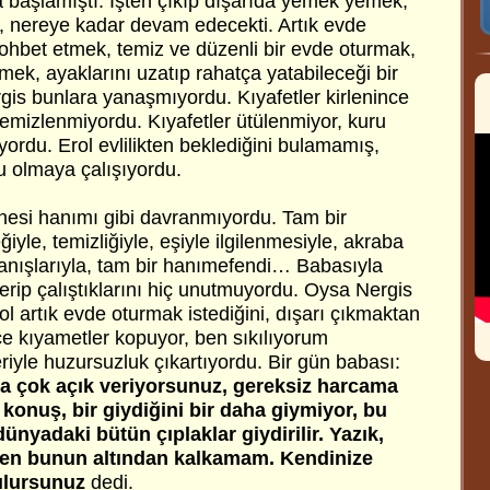
a başlamıştı. İşten çıkıp dışarıda yemek yemek,
 nereye kadar devam edecekti. Artık evde
hbet etmek, temiz ve düzenli bir evde oturmak,
ymek, ayaklarını uzatıp rahatça yatabileceği bir
gis bunlara yanaşmıyordu. Kıyafetler kirlenince
 temizlenmiyordu. Kıyafetler ütülenmiyor, kuru
ordu. Erol evlilikten beklediğini bulamamış,
u olmaya çalışıyordu.
esi hanımı gibi davranmıyordu. Tam bir
yle, temizliğiyle, eşiyle ilgilenmesiyle, akraba
anışlarıyla, tam bir hanımefendi… Babasıyla
rip çalıştıklarını hiç unutmuyordu. Oysa Nergis
Erol artık evde oturmak istediğini, dışarı çıkmaktan
e kıyametler kopuyor, ben sıkılıyorum
iyle huzursuzluk çıkartıyordu. Bir gün babası:
 çok açık veriyorsunuz, gereksiz harcama
konuş, bir giydiğini bir daha giymiyor, bu
dünyadaki bütün çıplaklar giydirilir. Yazık,
 ben bunun altından kalkamam. Kendinize
bulursunuz
dedi.