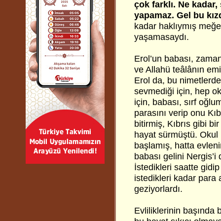
çok farklı. Ne kadar
yapamaz. Gel bu kız
kadar haklıymış meğer
yaşamasaydı.
Erol’un babası, zaman
ve Allahü teâlânın em
Erol da, bu nimetlerden
sevmediği için, hep oku
için, babası, sırf oğl
parasını verip onu Kıbr
bitirmiş, Kıbrıs gibi b
hayat sürmüştü. Okul b
başlamış, hatta evleni
babası gelini Nergis’i
İstedikleri saatte gidip
istedikleri kadar para al
geziyorlardı.
Evliliklerinin başında