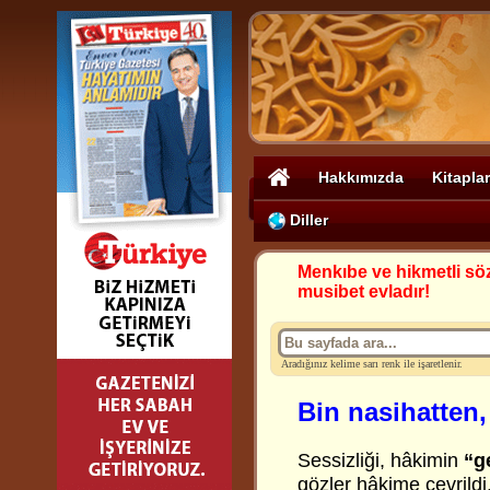
Hakkımızda
Kitaplar
Diller
Menkıbe ve hikmetli sö
musibet evladır!
Aradığınız kelime sarı renk ile işaretlenir.
Bin nasihatten,
Sessizliği, hâkimin
“g
gözler hâkime çevrildi