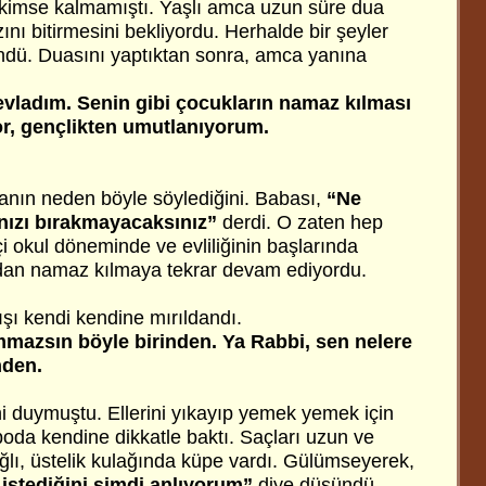
kimse kalmamıştı. Yaşlı amca uzun süre dua
ını bitirmesini bekliyordu. Herhalde bir şeyler
ndü. Duasını yaptıktan sonra, amca yanına
evladım. Senin gibi çocukların namaz kılması
or, gençlikten umutlanıyorum.
nın neden böyle söylediğini. Babası,
“Ne
nızı bırakmayacaksınız”
derdi. O zaten hep
çi okul döneminde ve evliliğinin başlarında
dan namaz kılmaya tekrar devam ediyordu.
şı kendi kendine mırıldandı.
mmazsın böyle birinden. Ya Rabbi, sen nelere
nden.
ni duymuştu. Ellerini yıkayıp yemek yemek için
boda kendine dikkatle baktı. Saçları uzun ve
ğlı, üstelik kulağında küpe vardı. Gülümseyerek,
stediğini şimdi anlıyorum”
diye düşündü.