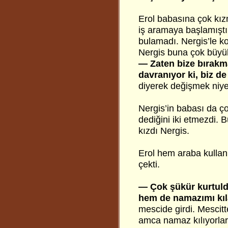
Erol babasına çok kızm
iş aramaya başlamıştı;
bulamadı. Nergis’le k
Nergis buna çok büyük
— Zaten bize bırakma
davranıyor ki, biz d
diyerek değişmek niyet
Nergis’in babası da çok
dediğini iki etmezdi. 
kızdı Nergis.
Erol hem araba kullan
çekti.
— Çok şükür kurtuld
hem de namazımı kı
mescide girdi. Mescitte
amca namaz kılıyorlar