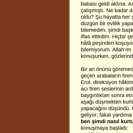
babası geldi aklına. 
çalışmıştı. Ne kadar 
oldu? Şu hayatta her
düzgün bir evlilik ya
bilemedim, şimdi başk
iflas ettirdim. Hiçbi
hâlâ peşinden koşuyor
bilemiyorum. Allah’ım
konuşurken, gözlerind
Bir an önünü göremedi
geçen arabaların firen
Erol, direksiyon hâkim
acı firen seslerinin a
baygınlıktan sonra et
aşağı düşmekten kurt
yapacağını düşündü. G
geliyor; fakat yardıma
ben şimdi nasıl kur
konuşmaya başladı: