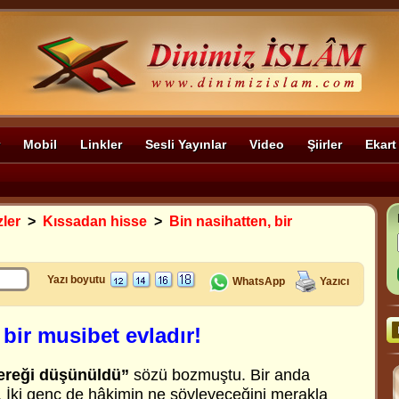
Mobil
Linkler
Sesli Yayınlar
Video
Şiirler
Ekart
zler
>
Kıssadan hisse
>
Bin nasihatten, bir
Yazı boyutu
WhatsApp
Yazıcı
 bir musibet evladır!
ereği düşünüldü”
sözü bozmuştu. Bir anda
. İki genç de hâkimin ne söyleyeceğini merakla