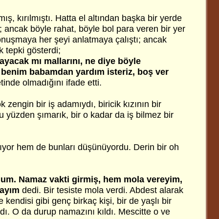
ış, kırılmıştı. Hatta el altından başka bir yerde
 ancak böyle rahat, böyle bol para veren bir yer
onuşmaya her şeyi anlatmaya çalıştı; ancak
 tepki gösterdi;
yacak mı mallarını, ne diye böyle
e benim babamdan yardım isteriz, boş ver
inde olmadığını ifade etti.
 zengin bir iş adamıydı, biricik kızının bir
Bu yüzden şımarık, bir o kadar da iş bilmez bir
ıyor hem de bunları düşünüyordu. Derin bir oh
um. Namaz vakti girmiş, hem mola vereyim,
layım
dedi. Bir tesiste mola verdi. Abdest alarak
 kendisi gibi genç birkaç kişi, bir de yaşlı bir
dı. O da durup namazını kıldı. Mescitte o ve