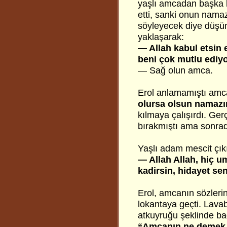
yaşlı amcadan başka 
etti, sanki onun namaz
söyleyecek diye düşü
yaklaşarak:
— Allah kabul etsin 
beni çok mutlu ediy
— Sağ olun amca.
Erol anlamamıştı amca
olursa olsun namazı
kılmaya çalışırdı. Ger
bırakmıştı ama sonra
Yaşlı adam mescit çıkı
— Allah Allah, hiç u
kadirsin, hidayet se
Erol, amcanın sözleri
lokantaya geçti. Lava
atkuyruğu şeklinde ba
“Amcanın ne demek i