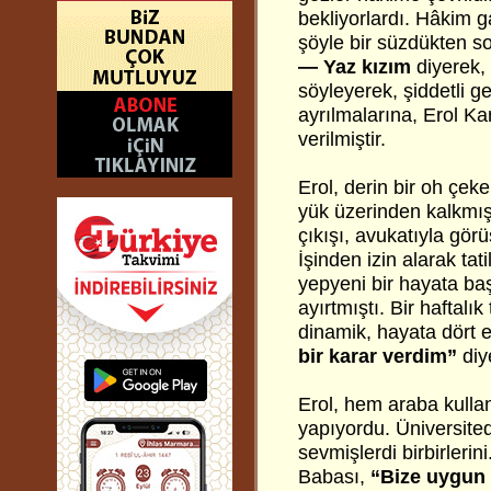
bekliyorlardı. Hâkim g
şöyle bir süzdükten s
— Yaz kızım
diyerek, 
söyleyerek, şiddetli g
ayrılmalarına, Erol K
verilmiştir.
Erol, derin bir oh çek
yük üzerinden kalkmış
çıkışı, avukatıyla gör
İşinden izin alarak ta
yepyeni bir hayata baş
ayırtmıştı. Bir haftalı
dinamik, hayata dört e
bir karar verdim”
diy
Erol, hem araba kull
yapıyordu. Üniversited
sevmişlerdi birbirlerin
Babası,
“Bize uygun 