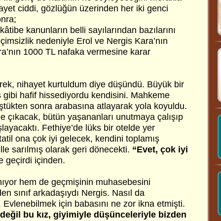
ayet ciddi, gözlüğün üzerinden her iki genci
onra;
kâtibe kanunların belli sayılarından bazılarını
eçimsizlik nedeniyle Erol ve Nergis Kara’nın
ara’nın 1000 TL nafaka vermesine karar
erek, nihayet kurtuldum diye düşündü. Büyük bir
 gibi hafif hissediyordu kendisini. Mahkeme
üştükten sonra arabasına atlayarak yola koyuldu.
tile çıkacak, bütün yaşananları unutmaya çalışıp
layacaktı. Fethiye’de lüks bir otelde yer
k tatil ona çok iyi gelecek, kendini toplamış
lle sarılmış olarak geri dönecekti.
“Evet, çok iyi
e geçirdi içinden.
anıyor hem de geçmişinin muhasebesini
en sınıf arkadaşıydı Nergis. Nasıl da
i. Evlenebilmek için babasını ne zor ikna etmişti.
değil bu kız, giyimiyle düşünceleriyle bizden