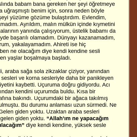
Aslında babam bana gereken her şeyi öğretmeye
da uğraşmıştı benim için, sonra neden böyle
 şeyi yüzüme gözüme bulaştırdım. Evlendim,
pamadım. Ayrıldım, malın mülkün içinde kıymetini
alarının yanında çalışıyorum, üstelik babamı da
r şeyde başarılı olamadım. Dünyayı kazanamadım,
um, yakalayamadım. Ahireti ise hiç
 ben ne olacağım diye kendi kendine sesli
en yaşlar boşalmaya başladı.
, araba sağa sola zikzaklar çiziyor, yanından
 sesleri ve korna sesleriyle daha bir panikleyen
iyetini kaybetti. Uçuruma doğru gidiyordu. Acı
rdından kendini uçurumda buldu. Kısa bir
rafına bakındı. Uçurumdaki bir ağaca takılmış
ulmuştu. Bu durumu anlaması uzun sürmedi. Ne
elen giden yoktu. Uzaktan araba sesleri
 gelen giden yoktu.
“Allah’ım ne yapacağım
tulacağım”
diye kendi kendine, yüksek sesle