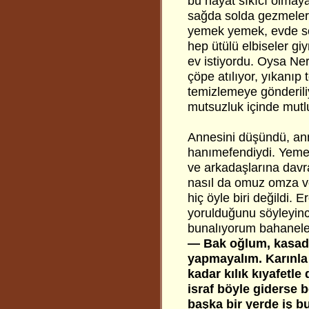
bu hayat sıkıcı olmay
sağda solda gezmeler,
yemek yemek, evde so
hep ütülü elbiseler gi
ev istiyordu. Oysa Ner
çöpe atılıyor, yıkanıp
temizlemeye gönderiliy
mutsuzluk içinde mutl
Annesini düşündü, ann
hanımefendiydi. Yemeği
ve arkadaşlarına davr
nasıl da omuz omza ve
hiç öyle biri değildi. 
yorulduğunu söyleyinc
bunalıyorum bahaneler
— Bak oğlum, kasada
yapmayalım. Karınla 
kadar kılık kıyafetle 
israf böyle giderse
başka bir yerde iş 