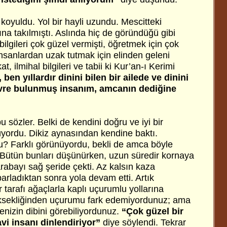
koyuldu. Yol bir hayli uzundu. Mescitteki
na takılmıştı. Aslında hiç de göründüğü gibi
bilgileri çok güzel vermişti, öğretmek için çok
nsanlardan uzak tutmak için elinden geleni
at, ilmihal bilgileri ve tabii ki Kur’an-ı Kerimi
 ben yıllardır dinini bilen bir ailede ve dinini
evre bulunmuş insanım, amcanın dediğine
u sözler. Belki de kendini doğru ve iyi bir
yordu. Dikiz aynasından kendine baktı.
? Farklı görünüyordu, bekli de amca böyle
Bütün bunları düşünürken, uzun süredir kornaya
rabayı sağ şeride çekti. Az kalsın kaza
arladıktan sonra yola devam etti. Artık
ir tarafı ağaçlarla kaplı uçurumlu yollarına
üksekliğinden uçurumu fark edemiyordunuz; ama
enizin dibini görebiliyordunuz.
“Çok güzel bir
vi insanı dinlendiriyor”
diye söylendi. Tekrar