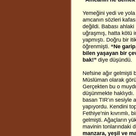
Yemeğini yedi ve yola 
amcanın sözleri kafası
değildi. Babası ahlaki 
uğraşmış, hatta kötü i
yapmıştı. Doğru bir itik
öğrenmişti.
“Ne garip,
bilen yaşayan bir ç
bak!”
diye düşündü.
Nefsine ağır gelmişti b
Müslüman olarak görü
Gerçekten bu o muydu
düşünmekte haklıydı. 
basan TIR’ın sesiyle a
yapıyordu. Kendini top
Fethiye’nin kıvrımlı, b
gelmişti. Ağaçların y
mavinin tonlarındaki d
manzara, yeşil ve ma