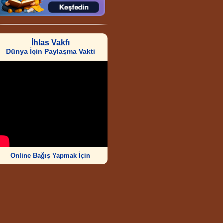
İhlas Vakfı
Dünya İçin Paylaşma Vakti
Online Bağış Yapmak İçin