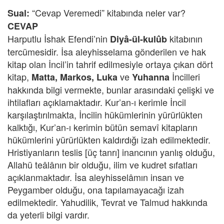
“Cevap Veremedi” kitabında neler var?
Sual:
CEVAP
Harputlu İshak Efendi’nin
kitabının
Diyâ-ül-kulûb
tercümesidir. İsa aleyhisselama gönderilen ve hak
kitap olan İncil’in tahrif edilmesiyle ortaya çıkan dört
kitap,
ve
İncilleri
Matta, Markos, Luka
Yuhanna
hakkında bilgi vermekte, bunlar arasındaki çelişki ve
ihtilafları açıklamaktadır. Kur’an-ı kerimle İncil
karşılaştırılmakta, İncilin hükümlerinin yürürlükten
kalktığı, Kur’an-ı kerimin bütün semavî kitapların
hükümlerini yürürlükten kaldırdığı izah edilmektedir.
Hristiyanların teslis [üç tanrı] inancının yanlış olduğu,
Allahü teâlânın bir olduğu, ilim ve kudret sıfatları
açıklanmaktadır. İsa aleyhisselâmın insan ve
Peygamber olduğu, ona tapılamayacağı izah
edilmektedir. Yahudilik, Tevrat ve Talmud hakkında
da yeterli bilgi vardır.