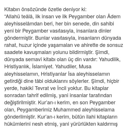
Kitabın önsözünde özetle deniyor ki:
“Allahü teâlâ, ilk insan ve ilk Peygamber olan Âdem
aleyhisselâmdan beri, her bin senede, din sahibi
yeni bir Peygamber vasıtasıyla, insanlara dinler
göndermiştir. Bunlar vasıtasıyla, insanların dünyada
rahat, huzur içinde yaşamaları ve ahirette de sonsuz
saadete kavuşmaları yolunu bildirmiştir. Şimdi,
dünyada semavî kitabı olan üç din vardır: Yahudilik,
Hristiyanlık, İslamiyet.
Yahudiler, Musa
aleyhisselamın, Hristiyanlar İsa aleyhisselamın
getirdiği dine tâbi olduklarını söylerler. Şimdi, hiçbir
yerde, hakikî Tevrat ve İncil yoktur. Bu kitaplar
sonradan tahrif edilmiş, yani insanlar tarafından
değiştirilmiştir. Kur’an-ı kerim, en son Peygamber
olan, Peygamberimiz Muhammed aleyhisselama
gönderilmiştir. Kur’an-ı kerim, bütün ilahi kitapların
hükümlerini nesh etmiş, yani yürürlükten kaldırmış