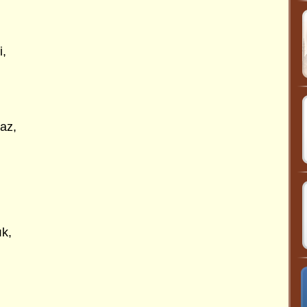
i,
az,
ık,