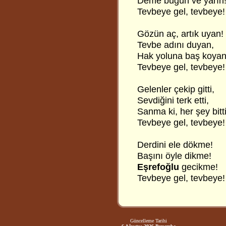
Deme bugün ve yarın
Tevbeye gel, tevbeye!
Gözün aç, artık uyan!
Tevbe adını duyan,
Hak yoluna baş koyan
Tevbeye gel, tevbeye!
Gelenler çekip gitti,
Sevdiğini terk etti,
Sanma ki, her şey bitti
Tevbeye gel, tevbeye!
Derdini ele dökme!
Başını öyle dikme!
Eşrefoğlu
gecikme!
Tevbeye gel, tevbeye!
Güncelleme Tarihi