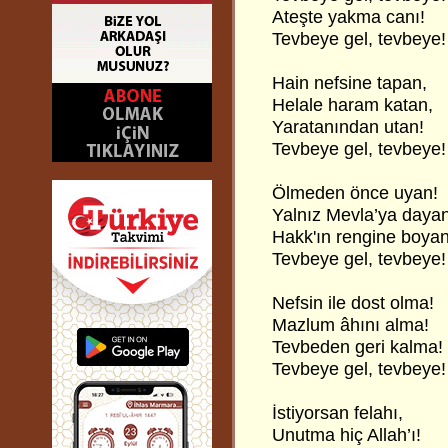
Ateşte yakma canı!
Tevbeye gel, tevbeye!
Hain nefsine tapan,
Helale haram katan,
Yaratanından utan!
Tevbeye gel, tevbeye!
Ölmeden önce uyan!
Yalnız Mevla’ya dayan
Hakk'ın rengine boyan
Tevbeye gel, tevbeye!
Nefsin ile dost olma!
Mazlum âhını alma!
Tevbeden geri kalma!
Tevbeye gel, tevbeye!
İstiyorsan felahı,
Unutma hiç Allah’ı!