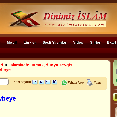
Mobil
Linkler
Sesli Yayınlar
Video
Şiirler
Ekart
ri
>
İslamiyete uymak, dünya sevgisi,
evbeye
Yazı boyutu
WhatsApp
Yazıcı
evbeye