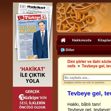
Hakkımızda
Kitaplar
Diller
Dini şiirler ve ilahi sözle
nefs
>
Tevbeye gel, t
Aradığınız kelime sarı renk ile işaretlenir.
Tevbeye gel, t
Hakkı, bâtılı tanı!
Tevbeye gel, tevbeye!