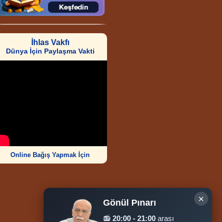
İhlas Vakfı
Dünya İçin Paylaşma Vakti
Online Bağış Yapmak İçin
×
Gönül Pınarı
Ziyaretçi Sayısı
📻
20:00 - 21:00
arası