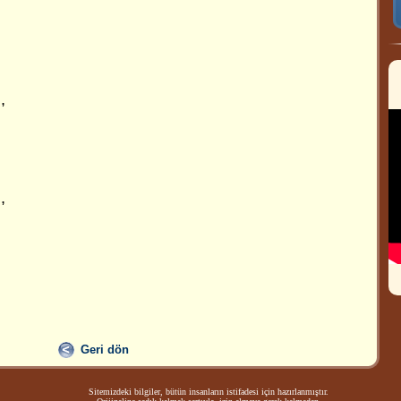
!
,
,
Geri dön
Sitemizdeki bilgiler, bütün insanların istifadesi için hazırlanmıştır.