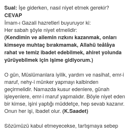
İşe giderken, nasıl niyet etmek gerekir?
Sual:
CEVAP
İmam-ı Gazali hazretleri buyuruyor ki:
Her sabah şöyle niyet etmelidir:
(Kendimin ve ailemin rızkını kazanmak, onları
kimseye muhtaç bırakmamak, Allahü teâlâya
rahat ve temiz ibadet edebilmek, ahiret yolunda
yürüyebilmek için işime gidiyorum.)
O gün, Müslümanlara iyilik, yardım ve nasihat, emr-i
maruf, nehy-i münker yapmayı kalbinden
geçirmelidir. Namazda kusur edenlere, günah
işleyenlere, emr-i maruf yapmalıdır. Böyle niyet eden
bir kimse, işini yaptığı müddetçe, hep sevab kazanır.
Onun her işi, ibadet olur.
(K.Saadet)
Sözümüzü kabul etmeyecekse, tartışmaya sebep