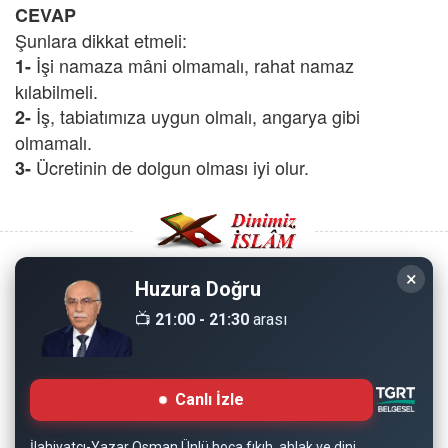
CEVAP
Şunlara dikkat etmeli:
İşi namaza mâni olmamalı, rahat namaz
1-
kılabilmeli.
İş, tabiatımıza uygun olmalı, angarya gibi
2-
olmamalı.
Ücretinin de dolgun olması iyi olur.
3-
×
Huzura Doğru
Copyright © 2008 - Dinimiz İslam. Her Hakkı Saklıdır.
📺
21:00 - 21:30
arası
Sitemizdeki bilgiler, bütün insanların istifadesi için
hazırlanmıştır. Orijinaline sadık kalmak şartıyla, izin
Canlı İzle
almaya gerek kalmadan, herkes istediği gibi alıp istifade
edebilir.
İlahiyatçı-Yazar Osman Ünlü hoca fıkıh, ahlak ve dini