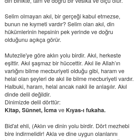
din birlikte, tam ve doğru bir vesika ve ölçü olur.
Selim olmayan akıl, bir gerçeği kabul etmezse,
bunun ne kıymeti vardır? Selim olan akıl, din
hükümlerinin hepsinin pek yerinde ve doğru
olduğunu açıkça görür.
Mutezile'ye göre aklın yolu birdir. Akıl, herkeste
eşittir. Akıl şaşmaz bir hüccettir. Akıl ile Allah’ın
varlığını bilme mecburiyeti olduğu gibi, haram ve
helal olan şeyleri de akıl ile bilme mecburiyeti vardır.
Halbuki, haram, helal ancak nakil ile anlaşılır. Akıl
dinde delil değildir.
Dinimizde delil dörttür:
ve
Kitap, Sünnet, İcma
Kıyas-ı fukaha.
Bid'at ehli, (Aklın ve dinin yolu birdir. Dört mezhebi
bire indirmelidir! Akla ve dine uygun olanlarını