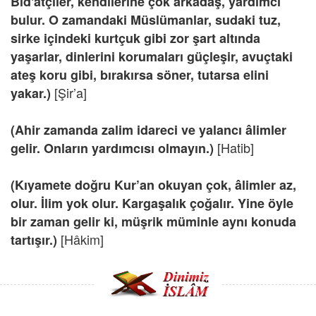
Bid'atçiler, kendilerine çok arkadaş, yardımcı
bulur. O zamandaki Müslümanlar, sudaki tuz,
sirke içindeki kurtçuk gibi zor şart altında
yaşarlar, dinlerini korumaları güçleşir, avuçtaki
ateş koru gibi, bırakırsa söner, tutarsa elini
[Şir’a]
yakar.)
(Ahir zamanda zalim idareci ve yalancı âlimler
[Hatib]
gelir. Onların yardımcısı olmayın.)
(Kıyamete doğru Kur’an okuyan çok, âlimler az,
olur. İlim yok olur. Kargaşalık çoğalır. Yine öyle
bir zaman gelir ki, müşrik müminle aynı konuda
[Hâkim]
tartışır.)