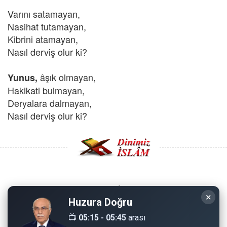
Varını satamayan,
Nasihat tutamayan,
Kibrini atamayan,
Nasıl derviş olur ki?
âşık olmayan,
Yunus,
Hakikati bulmayan,
Deryalara dalmayan,
Nasıl derviş olur ki?
Copyright © 2008 - Dinimiz İslam. Her Hakkı Saklıdır.
×
Huzura Doğru
Sitemizdeki bilgiler, bütün insanların istifadesi için
📺
05:15 - 05:45
arası
hazırlanmıştır. Orijinaline sadık kalmak şartıyla, izin