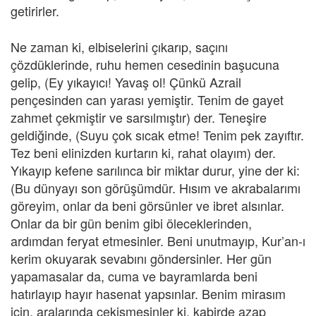
getirirler.
Ne zaman ki, elbiselerini çıkarıp, saçını
çözdüklerinde, ruhu hemen cesedinin başucuna
gelip, (Ey yıkayıcı! Yavaş ol! Çünkü Azrail
pençesinden can yarası yemiştir. Tenim de gayet
zahmet çekmiştir ve sarsılmıştır) der. Teneşire
geldiğinde, (Suyu çok sıcak etme! Tenim pek zayıftır.
Tez beni elinizden kurtarın ki, rahat olayım) der.
Yıkayıp kefene sarılınca bir miktar durur, yine der ki:
(Bu dünyayı son görüşümdür. Hısım ve akrabalarımı
göreyim, onlar da beni görsünler ve ibret alsınlar.
Onlar da bir gün benim gibi öleceklerinden,
ardımdan feryat etmesinler. Beni unutmayıp, Kur’an-ı
kerim okuyarak sevabını göndersinler. Her gün
yapamasalar da, cuma ve bayramlarda beni
hatırlayıp hayır hasenat yapsınlar. Benim mirasım
için, aralarında çekişmesinler ki, kabirde azap