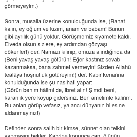
görmeyeyim.)
Sonra, musalla üzerine konulduğunda ise, (Rahat
kalın, ey oğlum ve kızım, anam ve babam! Bunun
gibi ayrılık günü yoktur. Görüşmemiz kıyamete kaldı.
Elveda olsun sizlere, ey ardımdan gözyaşı
dökenler!) der. Namazı kılınıp, omuza alındığında da
(Beni yavaş yavaş götürün! Eğer kastınız sevab
kazanmaksa, bana zahmet vermeyin! Sizden Allahü
teâlâya hoşnutluk götüreyim!) der. Kabir kenarına
konulduğunda ise şu nasihati yapar:
(Görün benim hâlimi de, ibret alın! Şimdi beni,
karanlık yere koyup gidersiniz. Ben amelimle kalırım.
Bu anları görüp vefasız, yalancı dünyanın hilesine
aldanmayınız!)
Definden sonra salih bir kimse, sünnet olan telkini
yapmasını bekler. Kabrine konunca can, ölünün