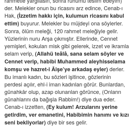
rahmetle yargılasın, sonra ruhumu teslim edeyim)
der. Melekler onun bu ricasını arz edince, Cenab-ı
Hak,
(İzzetim hakkı için, kulumun ricasını kabul
buyurur. Melekler bu müjdeyi ona söylerler.
ettim)
Sonra, ölüm meleği, 120 rahmet meleğiyle gelir.
Yüzlerinin nuru Arşa çıkmıştır. Ellerinde, Cennet
yemişleri, kokuları misk gibi gelerek, izzet ve ikramla
selam verip,
(Allahü teâlâ, sana selam söyler ve
Cennet verip, habibi Muhammed aleyhisselama
derler.
komşu ve hazret-i Âişe’ye arkadaş eyler)
Bu imanlı kadın, bu sözleri işitince, gözlerinin
perdesi açılır, ehl-i iman kadınları görür. Bunlardan,
günahkâr olup, azap olunanları görünce, (Onların
günahlarını da bağışla Rabbim!) diye dua eder.
Cenab-ı izzetten,
(Ey kulum! Arzularını yerine
getirdim, ver emanetini, Habibimin hanımı ve kızı
diye bir ses gelir.
seni bekliyorlar)