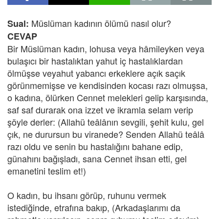
Müslüman kadının ölümü nasıl olur?
Sual:
CEVAP
Bir Müslüman kadın, lohusa veya hâmileyken veya
bulaşıcı bir hastalıktan yahut iç hastalıklardan
ölmüşse veyahut yabancı erkeklere açık saçık
görünmemişse ve kendisinden kocası razı olmuşsa,
o kadına, ölürken Cennet melekleri gelip karşısında,
saf saf durarak ona izzet ve ikramla selam verip
şöyle derler: (Allahü teâlânın sevgili, şehit kulu, gel
çık, ne durursun bu viranede? Senden Allahü teâlâ
razı oldu ve senin bu hastalığını bahane edip,
günahını bağışladı, sana Cennet ihsan etti, gel
emanetini teslim et!)
O kadın, bu ihsanı görüp, ruhunu vermek
istediğinde, etrafına bakıp, (Arkadaşlarımı da