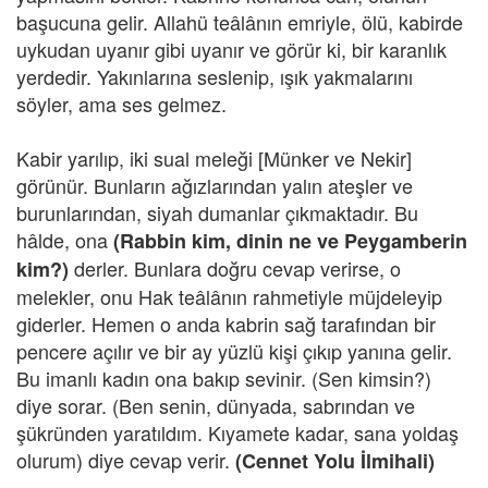
başucuna gelir. Allahü teâlânın emriyle, ölü, kabirde
uykudan uyanır gibi uyanır ve görür ki, bir karanlık
yerdedir. Yakınlarına seslenip, ışık yakmalarını
söyler, ama ses gelmez.
Kabir yarılıp, iki sual meleği [Münker ve Nekir]
görünür. Bunların ağızlarından yalın ateşler ve
burunlarından, siyah dumanlar çıkmaktadır. Bu
hâlde, ona
(Rabbin kim, dinin ne ve Peygamberin
derler. Bunlara doğru cevap verirse, o
kim?)
melekler, onu Hak teâlânın rahmetiyle müjdeleyip
giderler. Hemen o anda kabrin sağ tarafından bir
pencere açılır ve bir ay yüzlü kişi çıkıp yanına gelir.
Bu imanlı kadın ona bakıp sevinir. (Sen kimsin?)
diye sorar. (Ben senin, dünyada, sabrından ve
şükründen yaratıldım. Kıyamete kadar, sana yoldaş
olurum) diye cevap verir.
(Cennet Yolu İlmihali)