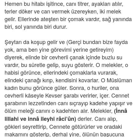
Hemen bu hitabı işitince, canı titrer, ayakları atılır,
terler döker ve can vermek üzereyken, iki melek
gelir. Ellerinde ateşten bir çomak vardır, sağ yanında
biri, sol yanında biri durur.
Şeytan da koşup gelir ve (Gerçi bundan bize fayda
yok, ama ben yine görevimi yerine getireyim)
diyerek, elinde bir cevherli çanak içinde buzlu su
vardır, bu sûretle gelip, suyu gösterir. O melekler, o
habisi görünce, ellerindeki çomaklarla vurarak,
elindeki çanağı kırıp, kendisini kovarlar. O Müslüman
kadın bunu görünce güler. Sonra, o huriler, ona
cevherli kâseyle Kevser şarabı verirler, içer. Cennet
şarabının lezzetinden canı sıçrayıp kadehe yapışır ve
ölüm meleği canını o kadehten alır. Melekler,
(İnnâ
derler. Canı alıp,
lillahi ve innâ ileyhi râci’ûn)
gökleri seyrettirip, Cennete götürürler ve oradaki
makamını gösterip, derhal yine, ölünün başucuna